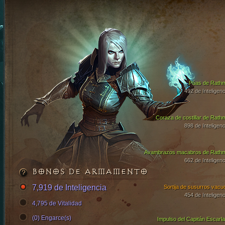
Púas de Rath
492 de Inteligenc
Coraza de costillar de Rath
898 de Inteligenc
Avambrazos macabros de Rath
662 de Inteligenc
BONOS DE ARMAMENTO
7,919 de Inteligencia
Sortija de susurros vacu
454 de Inteligenc
4,795 de Vitalidad
(0) Engarce(s)
Impulso del Capitán Escarla