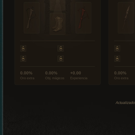
0.00%
0.00%
+0.00
0.00%
Oro extra
Obj. mágicos
Experiencia
Oro extra
Actualizado