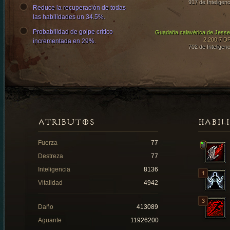
917 de Inteligenc
Reduce la recuperación de todas
las habilidades un 34.5%.
Probabilidad de golpe crítico
Guadaña calavérica de Jesse
2,200.7 D
incrementada en 29%.
702 de Inteligenc
ATRIBUTOS
HABIL
Fuerza
77
Destreza
77
Inteligencia
8136
Vitalidad
4942
Daño
413089
Aguante
11926200