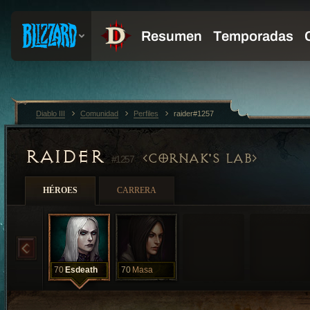
Diablo III
Comunidad
Perfiles
raider#1257
RAIDER
CORNAK'S LAB
#1257
HÉROES
CARRERA
70
Esdeath
70
Masa