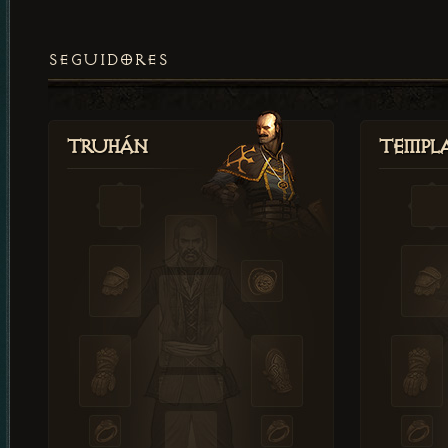
SEGUIDORES
Truhán
Templ