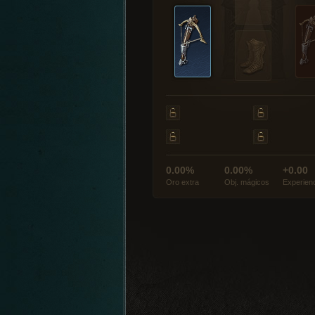
0.00%
0.00%
+0.00
Oro extra
Obj. mágicos
Experien