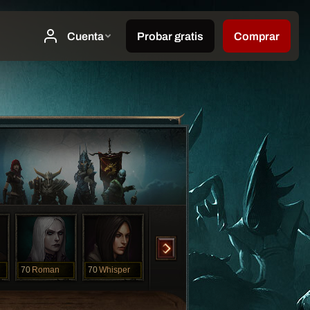
70
Roman
70
Whisper
70
Whisper
70
Whsiper
70
yo