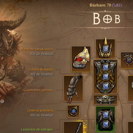
Bárbaro
70
(5,461)
B
OB
Manto de canalización
430 de Vitalidad
Coraza de Aquila
482 de Vitalidad
Guanteletes pétreos
TO
Linterna justiciera
460 de Vitalidad
Leotardos de salvajes