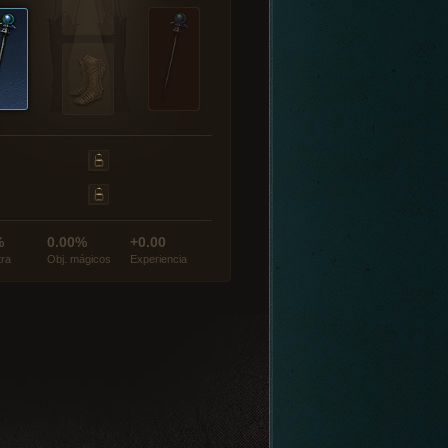
%
0.00%
+0.00
tra
Obj. mágicos
Experiencia