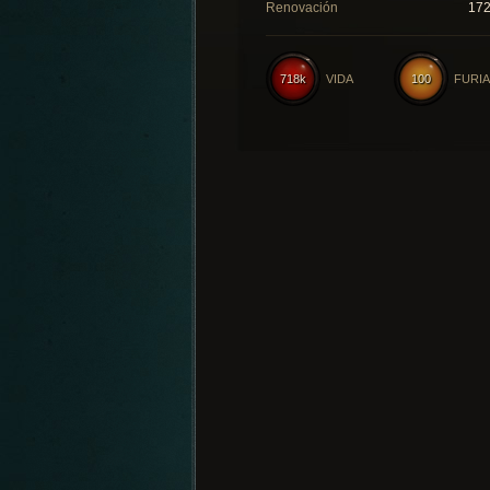
Renovación
17
718k
VIDA
100
FURIA