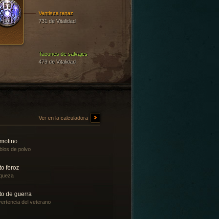
Ventisca tenaz
731 de Vitalidad
Tacones de salvajes
479 de Vitalidad
Ver en la calculadora
molino
blos de polvo
to feroz
queza
to de guerra
ertencia del veterano