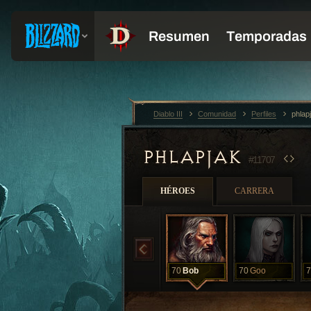
Diablo III
Comunidad
Perfiles
phlap
PHLAPJAK
#11707
HÉROES
CARRERA
70
Bob
70
Goo
7