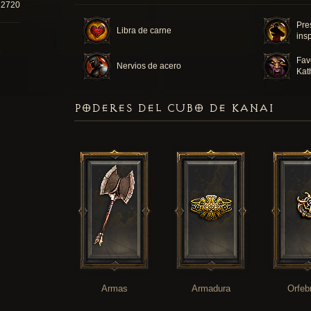
22720
Pre
Libra de carne
ins
Fav
Nervios de acero
Kat
PODERES DEL CUBO DE KANAI
Armas
Armadura
Orfeb