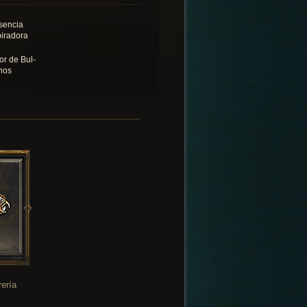
sencia
piradora
or de Bul-
hos
rería