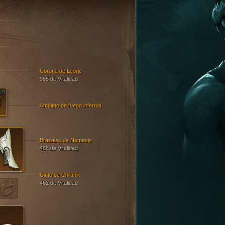
Corona de Leoric
965 de Vitalidad
Amuleto de fuego infernal
Brazales de Némesis
468 de Vitalidad
Cinto de Chilanik
462 de Vitalidad