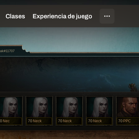
jak#11707
0
Nec
70
Neck
70
Neck
70
Neck
70
PPC