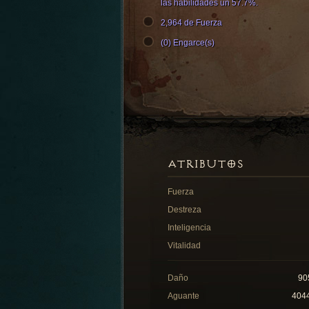
las habilidades un 57.7%.
2,964 de Fuerza
(0) Engarce(s)
ATRIBUTOS
Fuerza
Destreza
Inteligencia
Vitalidad
Daño
90
Aguante
404