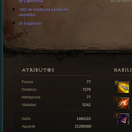
de Experiencia.
561 de Destre
+802 de resistencia a todos los
elementos
(0) Engarce(s)
ATRIBUTOS
HABIL
Fuerza
77
Destreza
7279
Inteligencia
77
Vitalidad
5242
Daño
1484110
Aguante
21206300