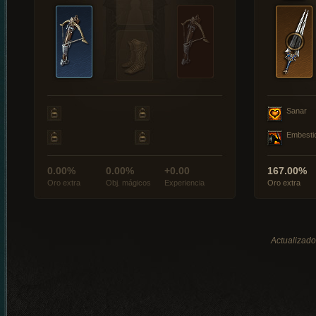
Sanar
Embesti
0.00%
0.00%
+0.00
167.00%
Oro extra
Obj. mágicos
Experiencia
Oro extra
Actualizado