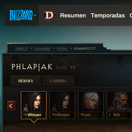
Diablo III
Comunidad
Perfiles
phlapjak#11707
PHLAPJAK
#11707
HÉROES
CARRERA
Whisper
70
Whisper
70
Whsiper
70
yoo
1
Bob