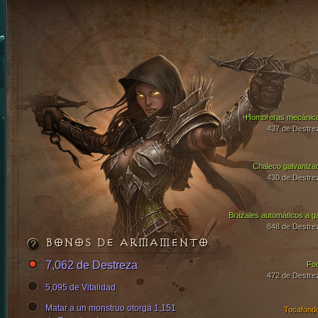
Hombreras mecánic
437 de Destre
Chaleco galvaniza
430 de Destre
Brazales automáticos a g
848 de Destre
BONOS DE ARMAMENTO
7,062 de Destreza
Fo
472 de Destre
5,095 de Vitalidad
Matar a un monstruo otorga 1,151
Tocafond