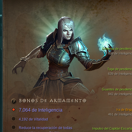
Defensa de pestilenc
609 de Inteligenc
Toga de pestilenc
639 de Inteligenc
Guantes de pestilenc
842 de Inteligenc
BONOS DE ARMAMENTO
7,064 de Inteligencia
Ira de Brig
461 de Inteligenc
4,192 de Vitalidad
Reduce la recuperación de todas
Impulso del Capitán Escarla