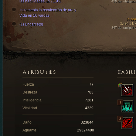
las habilidades un 71.9%.
420 de Inteligenc
Incrementa la recolección de oro y
Vida en 16 yardas.
In-ge
2,494.1 D
(1) Engarce(s)
847 de Inteligenc
ATRIBUTOS
HABIL
Fuerza
77
Destreza
783
Inteligencia
7281
Vitalidad
4339
Daño
323844
Aguante
29324400