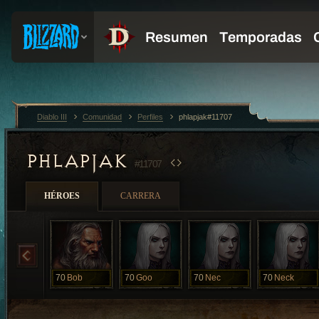
Diablo III
Comunidad
Perfiles
phlapjak#11707
PHLAPJAK
#11707
HÉROES
CARRERA
70
Bob
70
Goo
70
Nec
70
Neck