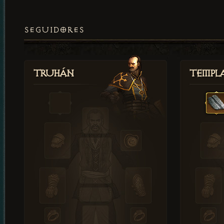
SEGUIDORES
Truhán
Templ