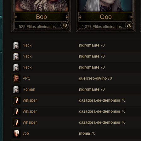
Bob
Goo
70
70
525 Elites eliminados
1,377 Elites eliminados
Neck
nigromante
70
Neck
nigromante
70
Neck
nigromante
70
PPC
guerrero-divino
70
Roman
nigromante
70
Whisper
cazadora-de-demonios
70
Whisper
cazadora-de-demonios
70
Whsiper
cazadora-de-demonios
70
yoo
monja
70