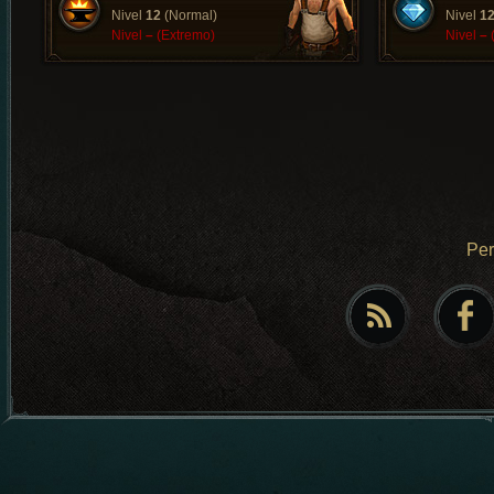
Nivel
12
(Normal)
Nivel
1
Nivel
–
(Extremo)
Nivel
–
Pe