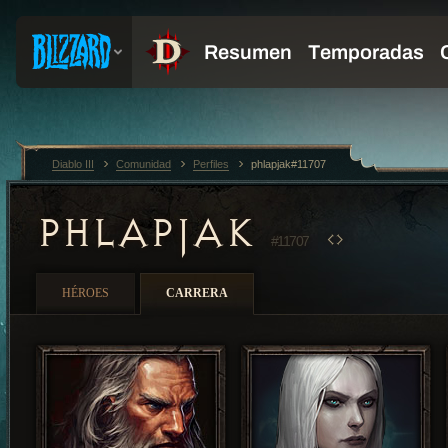
Diablo III
Comunidad
Perfiles
phlapjak#11707
PHLAPJAK
#11707
HÉROES
CARRERA