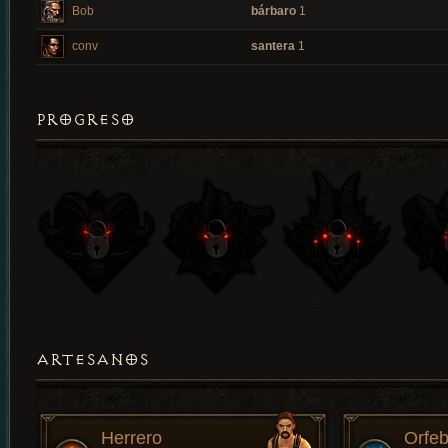
Bob
bárbaro
1
conv
santera
1
PROGRESO
ARTESANOS
Herrero
Orfeb