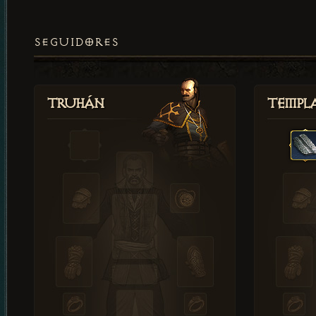
SEGUIDORES
Truhán
Templ