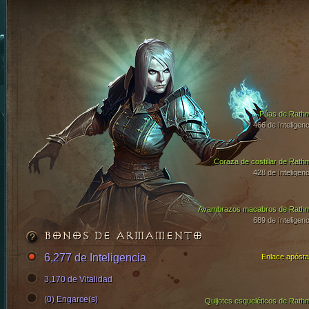
Púas de Rath
466 de Inteligenc
Coraza de costillar de Rath
428 de Inteligenc
Avambrazos macabros de Rath
689 de Inteligenc
BONOS DE ARMAMENTO
6,277 de Inteligencia
Enlace apósta
3,170 de Vitalidad
(0) Engarce(s)
Quijotes esqueléticos de Rath