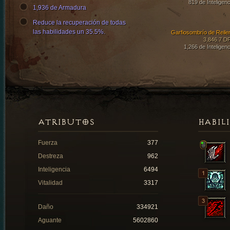
819 de Inteligenc
1,936 de Armadura
Reduce la recuperación de todas
las habilidades un 35.5%.
Garfiosombrío de Reile
3,846.7 D
1,266 de Inteligenc
ATRIBUTOS
HABIL
Fuerza
377
Destreza
962
Inteligencia
6494
Vitalidad
3317
Daño
334921
Aguante
5602860