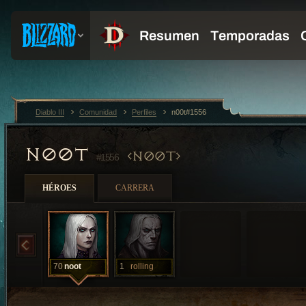
Diablo III
Comunidad
Perfiles
n00t#1556
N00T
N00T
#1556
HÉROES
CARRERA
70
noot
1
rolling