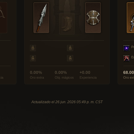
P
E
0.00%
0.00%
+0.00
68.0
cia
Oro extra
Obj. mágicos
Experiencia
Oro ex
Actualizado el 26 jun. 2026 05:49 p. m. CST