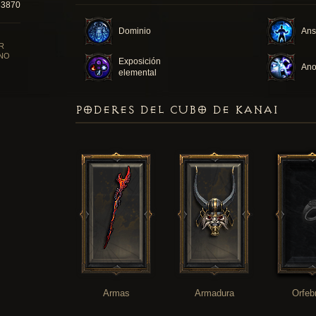
33870
Dominio
Ans
R
NO
Exposición
Ano
elemental
PODERES DEL CUBO DE KANAI
Armas
Armadura
Orfeb