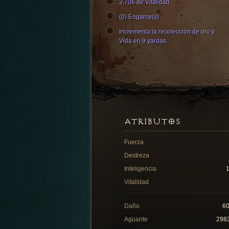
3,706 de Vitalidad
(0) Engarce(s)
Incrementa la recolección de oro y
Vida en 9 yardas.
ATRIBUTOS
Fuerza
Destreza
Inteligencia
Vitalidad
Daño
6
Aguante
298