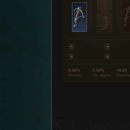
0.00%
0.00%
+0.00
Oro extra
Obj. mágicos
Experien