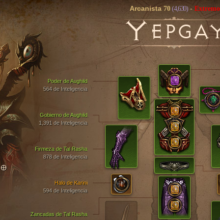
Arcanista
70
(4,630)
-
Extremo
Y
EPGA
Poder de Aughild
564 de Inteligencia
Gobierno de Aughild
1,391 de Inteligencia
Firmeza de Tal Rasha
878 de Inteligencia
TO
Halo de Karini
594 de Inteligencia
Zancadas de Tal Rasha