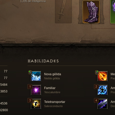
1,205 de Inteligencia
HABILIDADES
77
Nova gélida
Me
77
Niebla gélida
Pac
15484
Familiar
Ar
3853
Yescalumbre
Pod
Teletransportar
Ar
04536
Salvoconducto
Des
32800