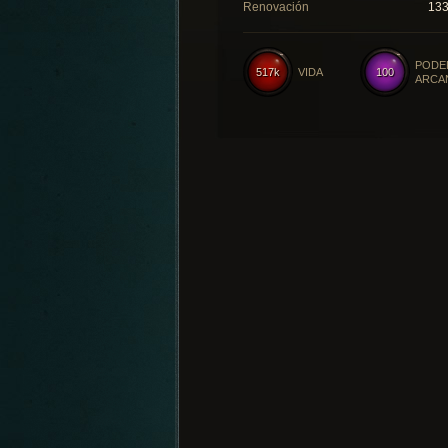
Renovación
13
PODE
517k
VIDA
100
ARCA