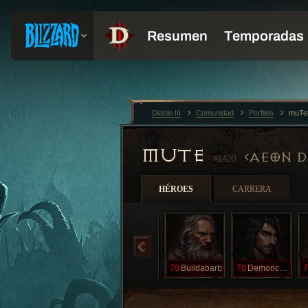
Diablo III
Comunidad
Perfiles
muTe
MUTE
AEON D
#1420
HÉROES
CARRERA
70
Buildabarb
70
Demoncuunter
7