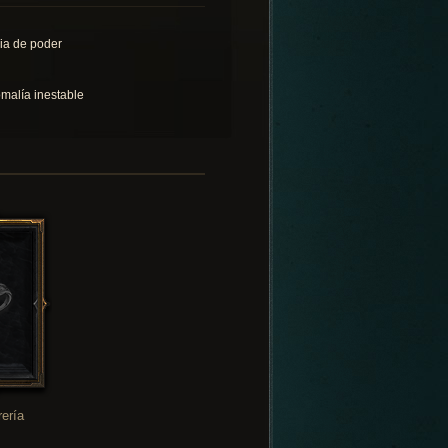
ia de poder
malía inestable
rería