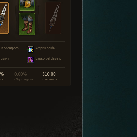
ulso temporal
Amplificación
rosión
Lapso del destino
0%
0.00%
+310.00
tra
Obj. mágicos
Experiencia