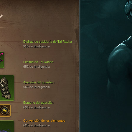
Y
Disfraz de sabiduría de Tal Rasha
916 de Inteligencia
Lealtad de Tal Rasha
652 de Inteligencia
Aversión del guardián
563 de Inteligencia
Estuche del guardián
634 de Inteligencia
Convención de los elementos
625 de Inteligencia