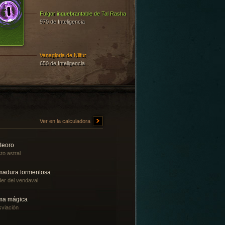
Fulgor inquebrantable de Tal Rasha
970 de Inteligencia
Vanagloria de Nilfur
650 de Inteligencia
Ver en la calculadora
teoro
to astral
madura tormentosa
er del vendaval
ma mágica
viación