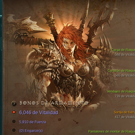
Carga de Raiqu
588 de Vitalid
Corazón de Raiqu
565 de Vitalid
Vendajes de Raiqu
739 de Vitalid
BONOS DE ARMAMENTO
6,046 de Vitalidad
Sortija de fuer
417 de Vitalid
5,910 de Fuerza
(0) Engarce(s)
Pantalones de montar de Raiqu