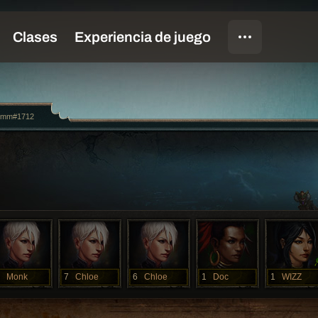
2imm#1712
Monk
7
Chloe
6
Chloe
1
Doc
1
WIZZ