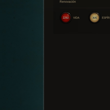
Renovación
2292
VIDA
305
ESPÍR