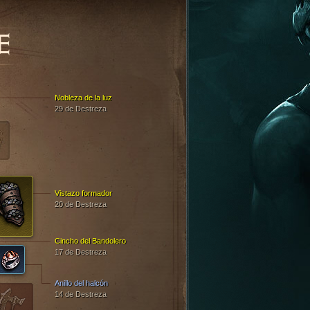
E
Nobleza de la luz
29 de Destreza
Vistazo formador
20 de Destreza
Cincho del Bandolero
17 de Destreza
Anillo del halcón
14 de Destreza