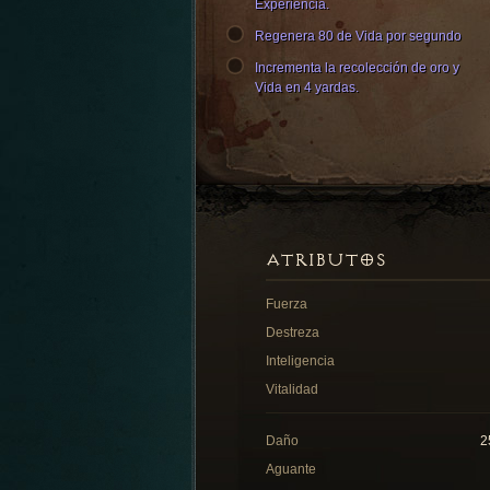
Experiencia.
Regenera 80 de Vida por segundo
Incrementa la recolección de oro y
Vida en 4 yardas.
ATRIBUTOS
Fuerza
Destreza
Inteligencia
Vitalidad
Daño
2
Aguante