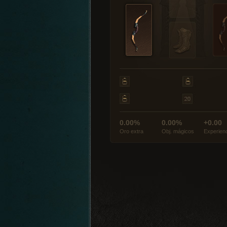
0.00%
0.00%
+0.00
Oro extra
Obj. mágicos
Experien