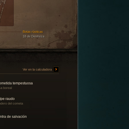
Botas rústicas
18 de Destreza
Ver en la calculadora
ometida tempestuosa
sa boreal
lpe raudo
dero del cometa
ntra de salvación