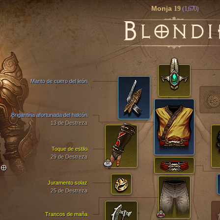
Monja
19
(1,670)
B
LONDI
Manto de cuero del león
Brigantina afortunada del halcón
13 de Destreza
Toque de estilo
29 de Destreza
TO
Juramento solaz
25 de Destreza
Trancos de maña