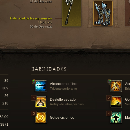
14 de Destreza
Calamidad de la comprensión
59.5 DPS
66 de Destreza
HABILIDADES
39
Alcance mortífero
Ac
309
Tridente perforante
Bri
26
Destello cegador
Go
218
Reflejo de introspección
Sen
53.09
Golpe ciclónico
Ma
3871