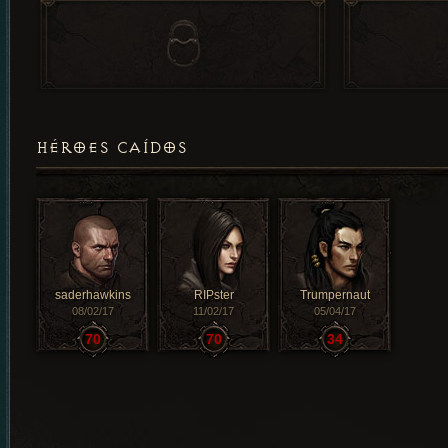
HÉROES CAÍDOS
saderhawkins
RIPster
Trumpernaut
08/02/17
11/02/17
05/04/17
70
70
34