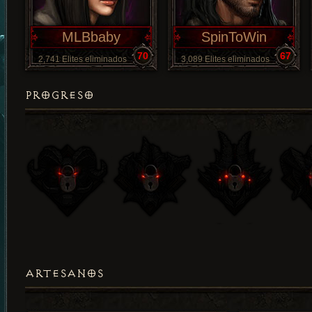
MLBbaby
SpinToWin
70
67
2,741 Elites eliminados
3,089 Elites eliminados
PROGRESO
ARTESANOS