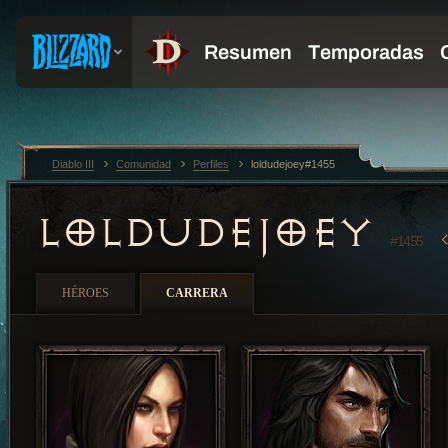
Diablo III
Comunidad
Perfiles
loldudejoey#1455
LOLDUDEJOEY
#1455
HÉROES
CARRERA