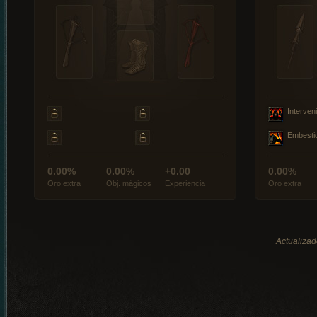
Interveni
Embesti
0.00%
0.00%
+0.00
0.00%
Oro extra
Obj. mágicos
Experiencia
Oro extra
Actualizad