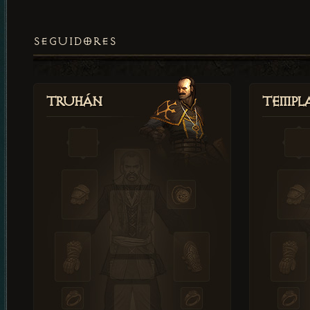
SEGUIDORES
Truhán
Templ