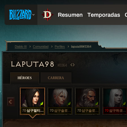
Diablo III
Comunidad
Perfiles
laputa98#3364
LAPUTA98
#3364
HÉROES
CARRERA
70
삼구멀티악사
70
삼구솔로수도
70
삼구솔로야만
70
삼구하코강령