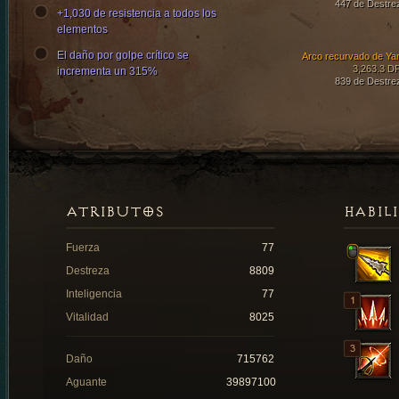
447 de Destre
+1,030 de resistencia a todos los
elementos
El daño por golpe crítico se
Arco recurvado de Ya
3,263.3 D
incrementa un 315%
839 de Destre
ATRIBUTOS
HABIL
Fuerza
77
Destreza
8809
Inteligencia
77
Vitalidad
8025
Daño
715762
Aguante
39897100