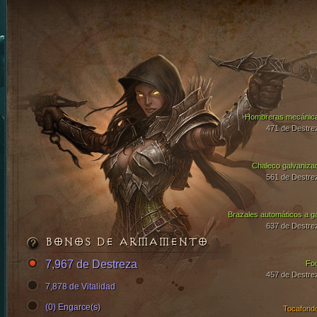
Hombreras mecánic
471 de Destre
Chaleco galvaniza
561 de Destre
Brazales automáticos a g
637 de Destre
BONOS DE ARMAMENTO
7,967 de Destreza
Fo
457 de Destre
7,878 de Vitalidad
(0) Engarce(s)
Tocafond