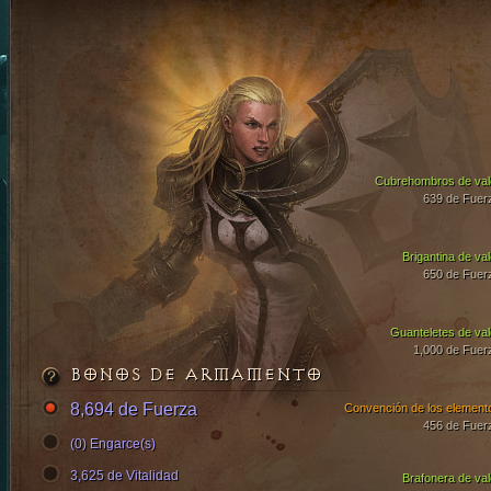
Cubrehombros de val
639 de Fuer
Brigantina de val
650 de Fuer
Guanteletes de val
1,000 de Fuer
BONOS DE ARMAMENTO
8,694 de Fuerza
Convención de los element
456 de Fuer
(0) Engarce(s)
3,625 de Vitalidad
Brafonera de val