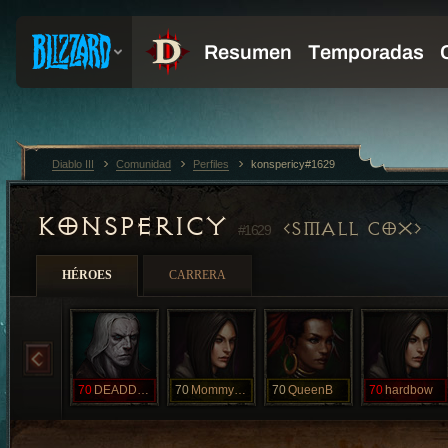
Diablo III
Comunidad
Perfiles
konspericy#1629
KONSPERICY
SMALL COX
#1629
HÉROES
CARRERA
70
DEADDEADDEAD
70
Mommymel
70
QueenB
70
hardbow