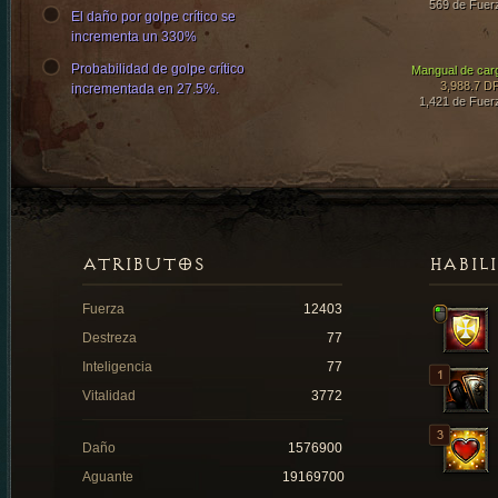
569 de Fuer
El daño por golpe crítico se
incrementa un 330%
Probabilidad de golpe crítico
Mangual de car
3,988.7 D
incrementada en 27.5%.
1,421 de Fuer
ATRIBUTOS
HABIL
Fuerza
12403
Destreza
77
Inteligencia
77
Vitalidad
3772
Daño
1576900
Aguante
19169700