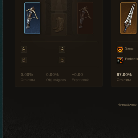
Sanar
Embesti
0.00%
0.00%
+0.00
97.00%
Oro extra
Obj. mágicos
Experiencia
Oro extra
Actualizado