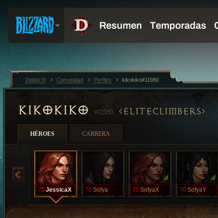
Diablo III
Comunidad
Perfiles
kikokiko#11980
KIKOKIKO
ELITECLIMBERS
#11980
HÉROES
CARRERA
70
JessicaX
70
Sofya
70
SofyaX
70
SofyaY