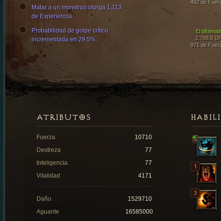
462 de Fuer
Matar a un monstruo otorga 1,113
de Experiencia.
Probabilidad de golpe crítico
El difamad
2,788.8 D
incrementada en 29.5%.
971 de Fuer
ATRIBUTOS
HABIL
Fuerza
10710
Destreza
77
Inteligencia
77
Vitalidad
4171
Daño
1529710
Aguante
16585000