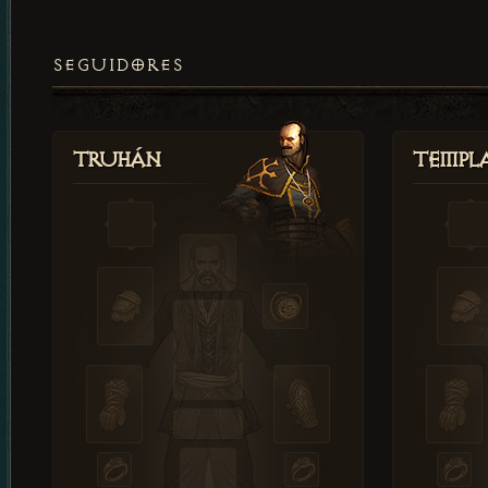
SEGUIDORES
Truhán
Templ