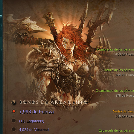
Hombreras de los páram
453 de Fuer
Coraza de los páram
444 de Fuer
Guanteletes de los páram
978 de Fuer
BONOS DE ARMAMENTO
7,993 de Fuerza
Sortija de fuer
618 de Fuer
(11) Engarce(s)
4,024 de Vitalidad
Escarcela de los páram