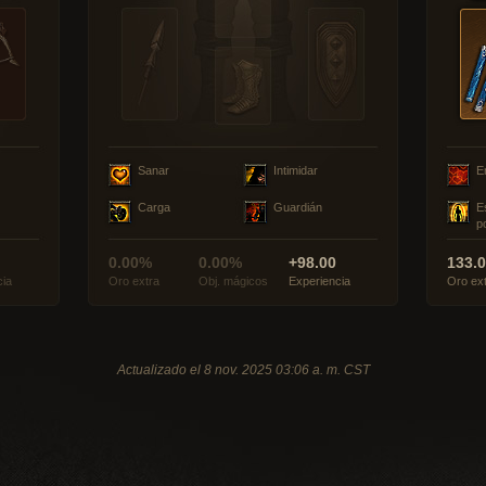
Sanar
Intimidar
E
Carga
Guardián
E
p
0.00%
0.00%
+98.00
133.
cia
Oro extra
Obj. mágicos
Experiencia
Oro ex
Actualizado el 8 nov. 2025 03:06 a. m. CST