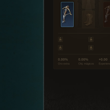
0.00%
0.00%
+0.00
Oro extra
Obj. mágicos
Experien