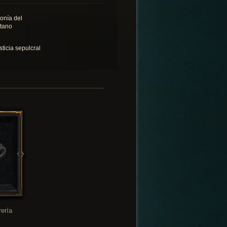
tonía del
tano
sticia sepulcral
rería