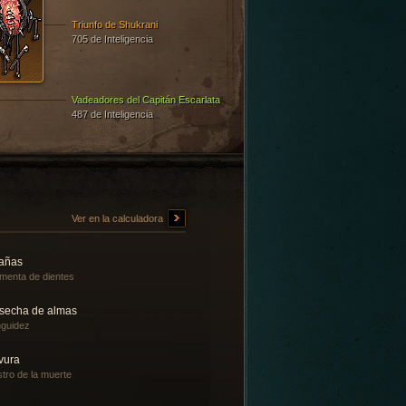
Triunfo de Shukrani
705 de Inteligencia
Vadeadores del Capitán Escarlata
487 de Inteligencia
Ver en la calculadora
rañas
menta de dientes
secha de almas
guidez
vura
tro de la muerte