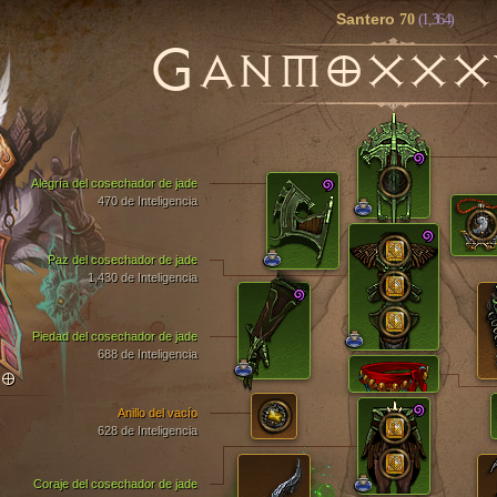
Santero
70
(1,364)
G
ANMOXXX
Alegría del cosechador de jade
470 de Inteligencia
Paz del cosechador de jade
1,430 de Inteligencia
Piedad del cosechador de jade
688 de Inteligencia
TO
Anillo del vacío
628 de Inteligencia
Coraje del cosechador de jade