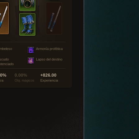
mbeleso
Armonía profética
scudo
Lapso del destino
otenciado
00%
0.00%
+826.00
tra
Obj. mágicos
Experiencia