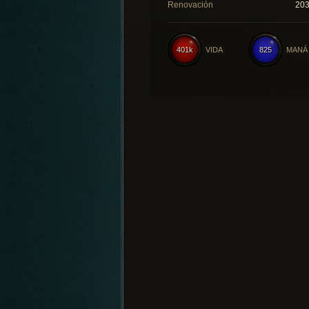
Renovación
20
401k
VIDA
825
MANÁ