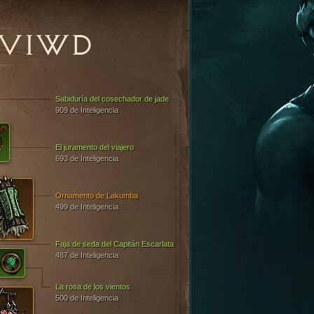
VIWD
Sabiduría del cosechador de jade
909 de Inteligencia
El juramento del viajero
693 de Inteligencia
Ornamento de Lakumba
499 de Inteligencia
Faja de seda del Capitán Escarlata
487 de Inteligencia
La rosa de los vientos
500 de Inteligencia