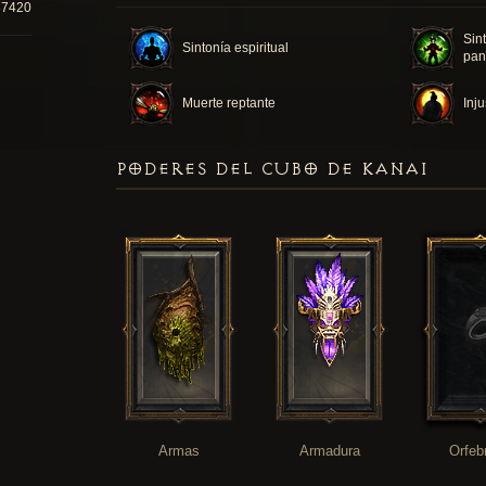
37420
Sin
Sintonía espiritual
pan
Muerte reptante
Inju
PODERES DEL CUBO DE KANAI
Armas
Armadura
Orfeb