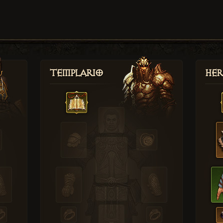
Templario
Her