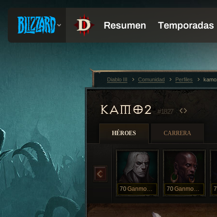
Diablo III
Comunidad
Perfiles
kamo
KAMO2
#1827
HÉROES
CARRERA
70
GanmoNecro
70
GanmoWDXXXII
7