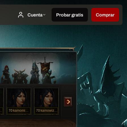
moXXXV
70
kamominnWiz
70
kamowizXXXIV
1
WDkamoXXXIX