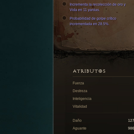
Incrementa la recolección de oro y
Vida en 11 yardas.
Probabilidad de golpe crítico
incrementada en 28.5%.
ATRIBUTOS
Fuerza
Destreza
Inteligencia
Vitalidad
Daño
12
Aguante
98