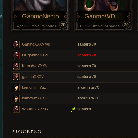
GanmoNecro
GanmoWDXXXII
70
70
4,956 Elites eliminados
6,152 Elites eliminados
GanmoXXXVIwd
santero
70
HCganmoXXVI
santero
70
KamoWdXXXVII
santero
70
ganmoXXXV
santero
70
kamominnWiz
arcanista
70
kamowizXXXIV
arcanista
70
WDkamoXXXIX
santero
1
PROGRESO