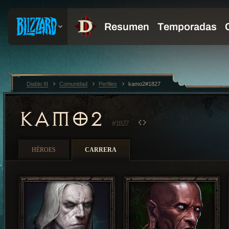
Diablo III
Comunidad
Perfiles
kamo2#1827
KAMO2
#1827
HÉROES
CARRERA