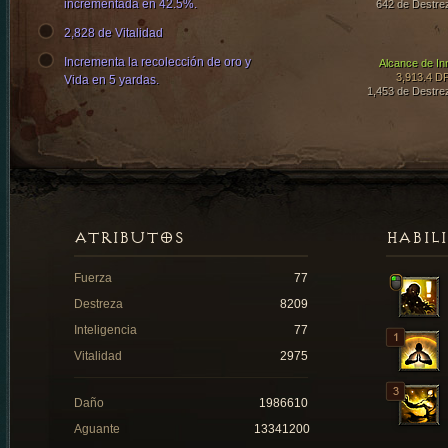
incrementada en 42.5%.
642 de Destre
2,828 de Vitalidad
Incrementa la recolección de oro y
Alcance de In
3,913.4 D
Vida en 5 yardas.
1,453 de Destre
ATRIBUTOS
HABIL
Fuerza
77
Destreza
8209
Inteligencia
77
Vitalidad
2975
Daño
1986610
Aguante
13341200