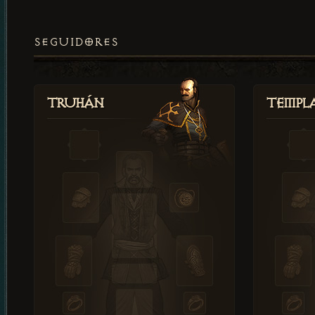
SEGUIDORES
Truhán
Templ