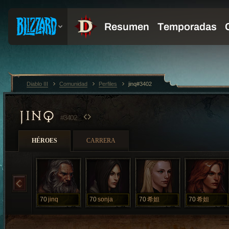
Diablo III
Comunidad
Perfiles
jinq#3402
JINQ
#3402
HÉROES
CARRERA
70
jinq
70
sonja
70
希妲
70
希妲