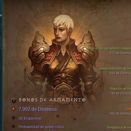
Manto de los pecadores colgad
572 de Destre
Vasta extensión de In
634 de Destre
Sujeción de In
743 de Destre
BONOS DE ARMAMENTO
7,992 de Destreza
Uni
650 de Destre
(6) Engarce(s)
Probabilidad de golpe crítico
Templanza de In