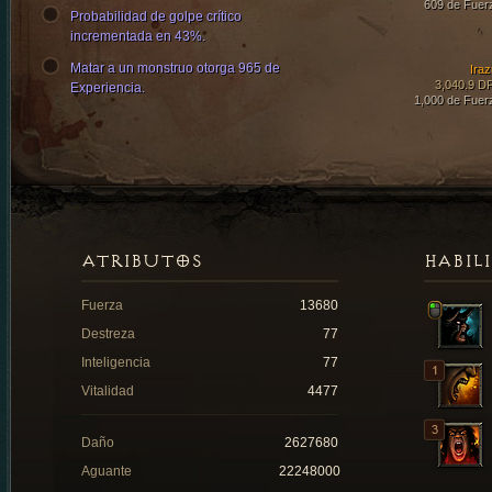
609 de Fuer
Probabilidad de golpe crítico
incrementada en 43%.
Matar a un monstruo otorga 965 de
Iraz
3,040.9 D
Experiencia.
1,000 de Fuer
ATRIBUTOS
HABIL
Fuerza
13680
Destreza
77
Inteligencia
77
Vitalidad
4477
Daño
2627680
Aguante
22248000