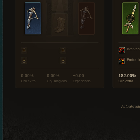
Interveni
Embesti
0.00%
0.00%
+0.00
182.00%
Oro extra
Obj. mágicos
Experiencia
Oro extra
Actualizad