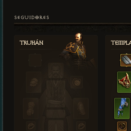
SEGUIDORES
Truhán
Templ