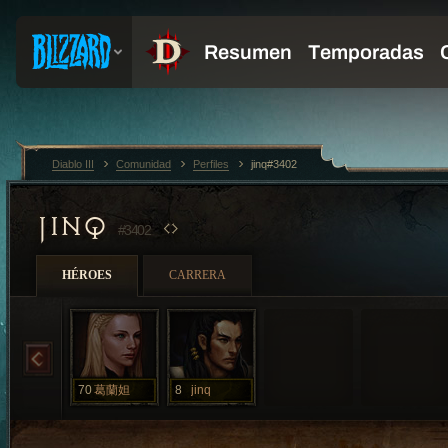
Diablo III
Comunidad
Perfiles
jinq#3402
JINQ
#3402
HÉROES
CARRERA
70
葛蘭妲
8
jinq