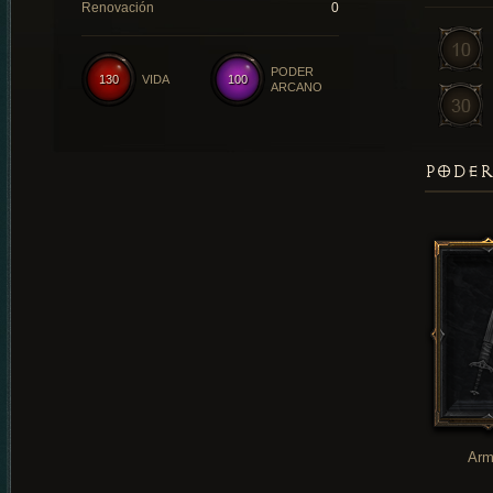
Renovación
0
PODER
130
VIDA
100
ARCANO
PODER
Arm