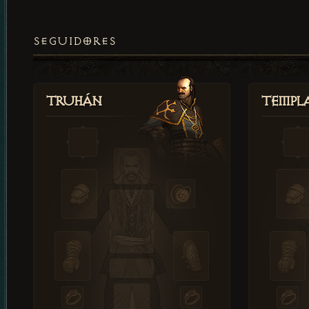
SEGUIDORES
Truhán
Templ