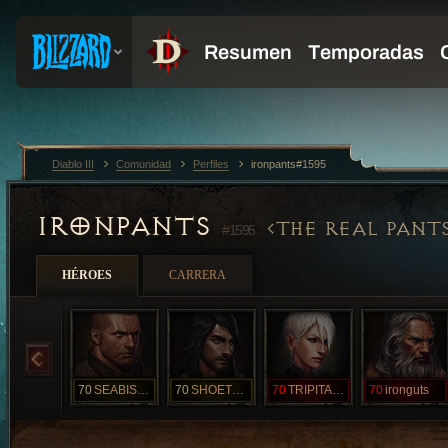
Diablo III
Comunidad
Perfiles
ironpants#1595
IRONPANTS
THE REAL PANT
#1595
HÉROES
CARRERA
70
SEABISCUIT
70
SHOETEST
70
TRIPITACA
70
ironguts