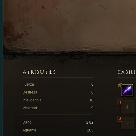
ATRIBUTOS
HABIL
Fuerza
8
Destreza
8
Inteligencia
10
Vitalidad
9
Daño
2.82
Aguante
205