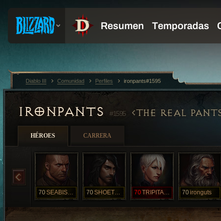
Diablo III
Comunidad
Perfiles
ironpants#1595
IRONPANTS
THE REAL PANT
#1595
HÉROES
CARRERA
70
SEABISCUIT
70
SHOETEST
70
TRIPITACA
70
ironguts