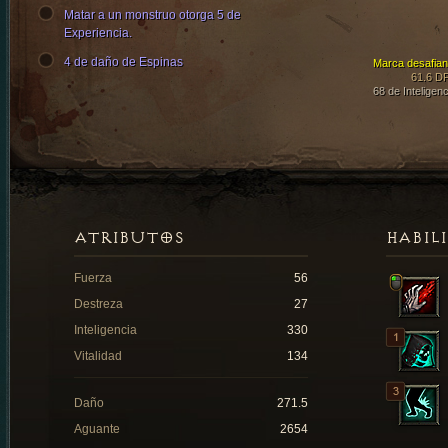
Matar a un monstruo otorga 5 de
Experiencia.
4 de daño de Espinas
Marca desafian
61.6 D
68 de Inteligenc
ATRIBUTOS
HABIL
Fuerza
56
Destreza
27
Inteligencia
330
Vitalidad
134
Daño
271.5
Aguante
2654