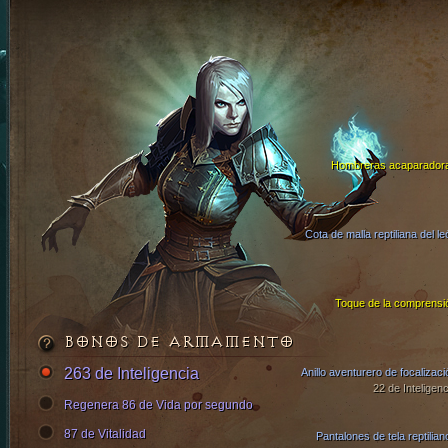
Hombreras acaparador
Cota de malla reptiliana del le
Toque de la comprensi
BONOS DE ARMAMENTO
263 de Inteligencia
Anillo aventurero de focalizaci
22 de Inteligenc
Regenera 86 de Vida por segundo
87 de Vitalidad
Pantalones de tela reptilian