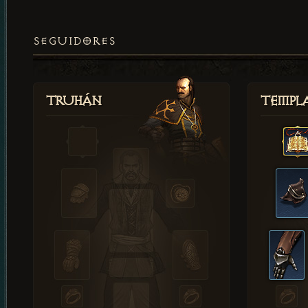
SEGUIDORES
Truhán
Templ