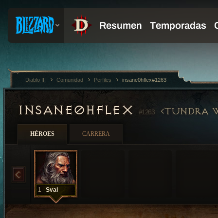
Diablo III
Comunidad
Perfiles
insane0hflex#1263
INSANE0HFLEX
TUNDRA 
#1263
HÉROES
CARRERA
1
Sval