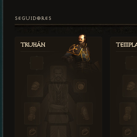
SEGUIDORES
Truhán
Templ