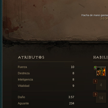
Hacha de mano gasta
3.0 D
ATRIBUTOS
HABIL
Fuerza
10
Destreza
8
Inteligencia
8
Vitalidad
9
Daño
3.57
Aguante
234