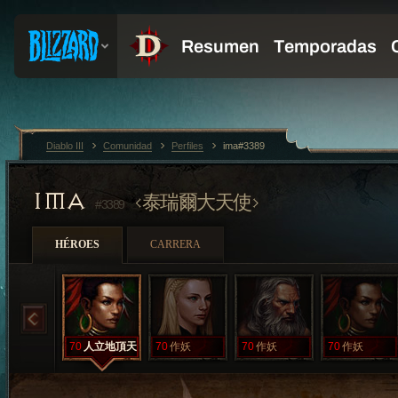
Diablo III
Comunidad
Perfiles
ima#3389
IMA
泰瑞爾大天使
#3389
HÉROES
CARRERA
70
人立地頂天
70
作妖
70
作妖
70
作妖