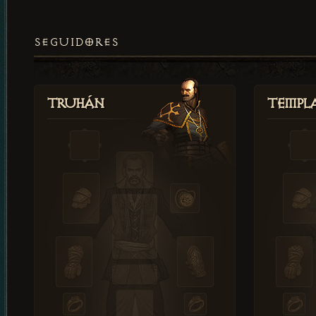
SEGUIDORES
Truhán
Templ