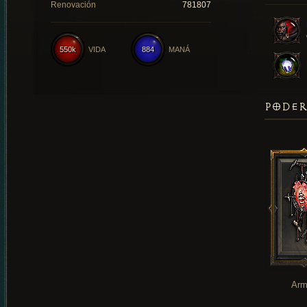
Renovación
781807
550k
VIDA
884
MANÁ
PODER
Arm