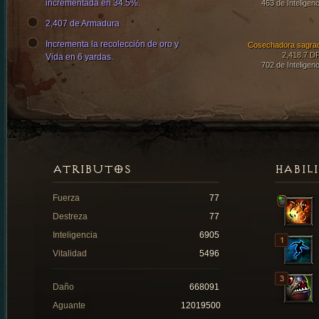
incrementada en 34.5%.
463 de Inteligenc
2,407 de Armadura
Incrementa la recolección de oro y
Cosechadora sagra
2,418.7 D
Vida en 6 yardas.
702 de Inteligenc
ATRIBUTOS
HABIL
Fuerza
77
Destreza
77
Inteligencia
6905
Vitalidad
5496
Daño
668091
Aguante
12019500