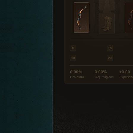
0.00%
0.00%
+0.00
Oro extra
Obj. mágicos
Experien