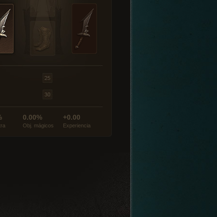
%
0.00%
+0.00
tra
Obj. mágicos
Experiencia