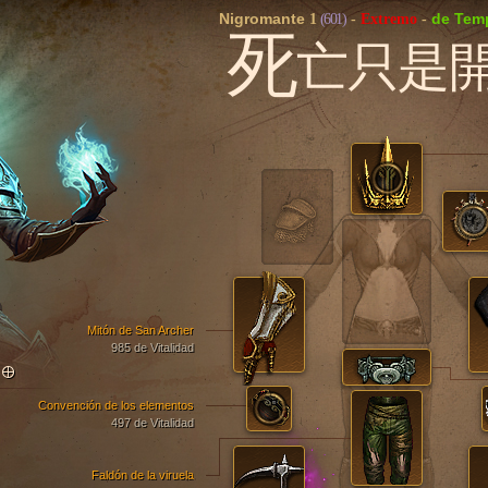
Nigromante
de Tem
1
(601)
-
Extremo
-
死
亡只是
Mitón de San Archer
985 de Vitalidad
TO
Convención de los elementos
497 de Vitalidad
Faldón de la viruela