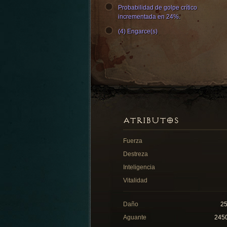
Probabilidad de golpe crítico
incrementada en 24%.
(4) Engarce(s)
ATRIBUTOS
Fuerza
Destreza
Inteligencia
Vitalidad
Daño
2
Aguante
245