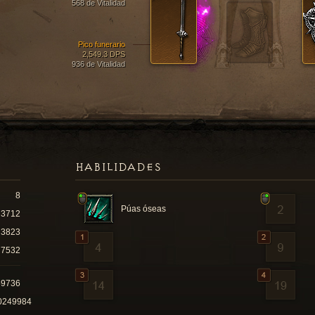
568 de Vitalidad
Pico funerario
2,549.3 DPS
936 de Vitalidad
HABILIDADES
8
Púas óseas
3712
3823
7532
59736
0249984