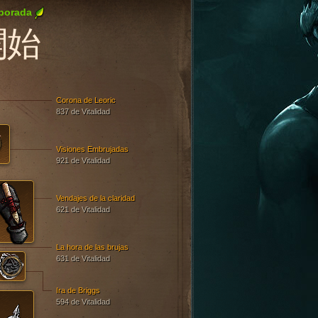
porada
開始
Corona de Leoric
837 de Vitalidad
Visiones Embrujadas
921 de Vitalidad
Vendajes de la claridad
621 de Vitalidad
La hora de las brujas
631 de Vitalidad
Ira de Briggs
594 de Vitalidad