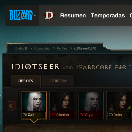
Diablo III
Comunidad
Perfiles
id10tseer#1740
ID10TSEER
HARDCORE FOR L
#1740
HÉROES
CARRERA
70
Cali
70
Cherish
70
Cryta
70
Deter