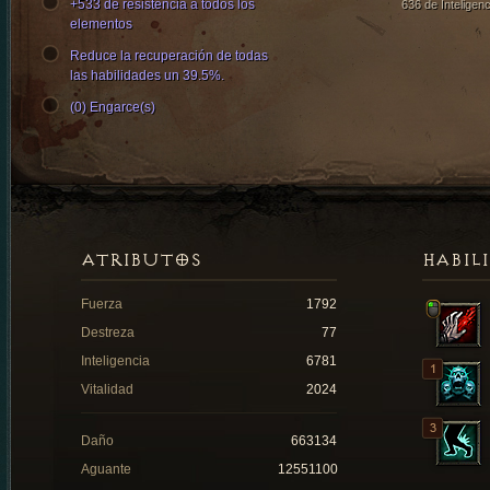
+533 de resistencia a todos los
636 de Inteligenc
elementos
Reduce la recuperación de todas
las habilidades un 39.5%.
(0) Engarce(s)
ATRIBUTOS
HABIL
Fuerza
1792
Destreza
77
Inteligencia
6781
Vitalidad
2024
Daño
663134
Aguante
12551100