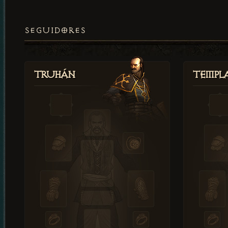
SEGUIDORES
Truhán
Templ