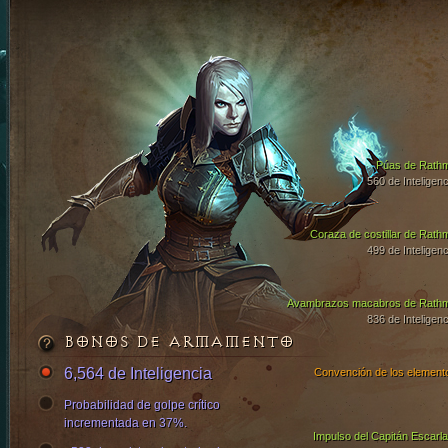
Púas de Rath
560 de Inteligenc
Coraza de costillar de Rath
499 de Inteligenc
Avambrazos macabros de Rath
836 de Inteligenc
BONOS DE ARMAMENTO
6,564 de Inteligencia
Convención de los element
Probabilidad de golpe crítico
incrementada en 37%.
Impulso del Capitán Escarla