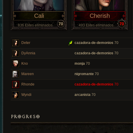
Cali
Cherish
70
70
836 Elites eliminados
493 Elites eliminados
Deter
cazadora-de-demonios
70
DyAnnia
cazadora-de-demonios
70
Kno
monja
70
Mareen
nigromante
70
Rhonde
cazadora-de-demonios
70
Wyndi
arcanista
70
PROGRESO