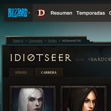
Diablo III
Comunidad
Perfiles
id10tseer#1740
ID10TSEER
HARDCO
#1740
HÉROES
CARRERA