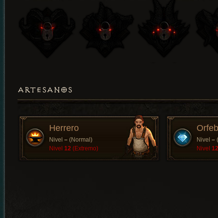
ARTESANOS
Herrero
Orfeb
Nivel
–
(Normal)
Nivel
–
Nivel
12
(Extremo)
Nivel
1