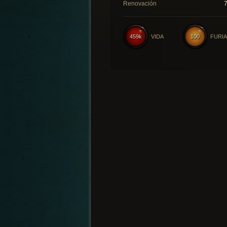
Renovación
459k
VIDA
100
FURIA