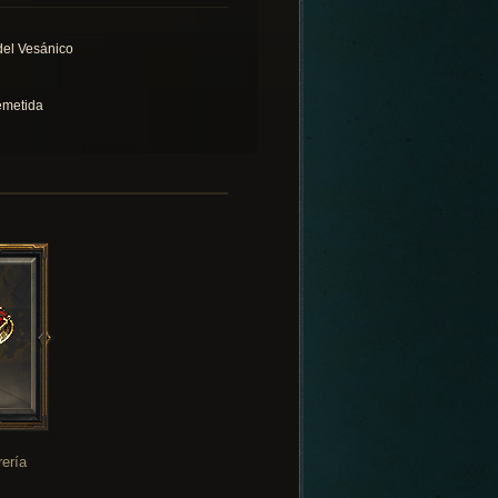
 del Vesánico
emetida
rería