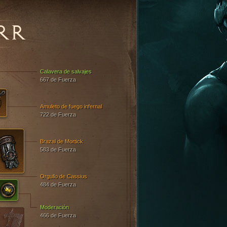
RR
Calavera de salvajes
667 de Fuerza
Amuleto de fuego infernal
722 de Fuerza
Brazal de Mortick
583 de Fuerza
Orgullo de Cassius
484 de Fuerza
Moderación
466 de Fuerza