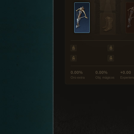
0.00%
0.00%
+0.00
Oro extra
Obj. mágicos
Experien