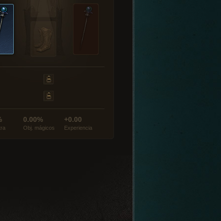
%
0.00%
+0.00
tra
Obj. mágicos
Experiencia