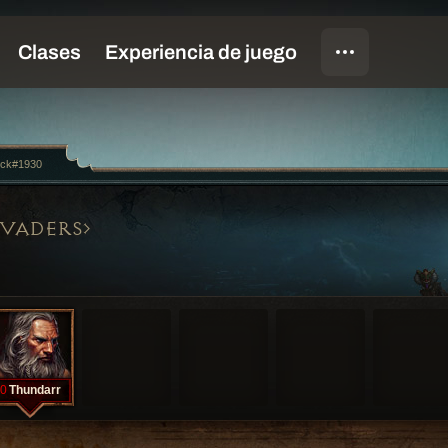
ock#1930
NVADERS
0
Thundarr