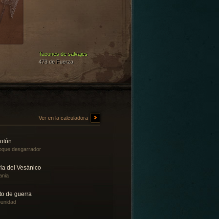
Tacones de salvajes
473 de Fuerza
Ver en la calculadora
sotón
que desgarrador
ia del Vesánico
ania
to de guerra
unidad