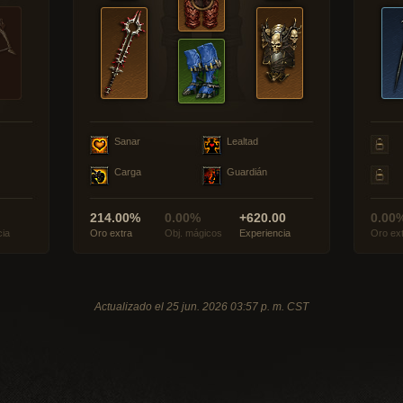
Sanar
Lealtad
Carga
Guardián
214.00%
0.00%
+620.00
0.00
cia
Oro extra
Obj. mágicos
Experiencia
Oro ex
Actualizado el 25 jun. 2026 03:57 p. m. CST