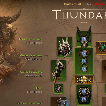
Bárbaro
70
(1,736)
-
Extremo
T
HUNDA
Espinas de salvajes
487 de Fuerza
Marcas de salvajes
594 de Fuerza
Garras de salvajes
966 de Fuerza
TO
Foco
417 de Fuerza
Leotardos de salvajes