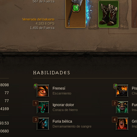
567 de Fuerza
Venerada del baluarte
4,183.6 DPS
1,455 de Fuerza
HABILIDADES
8098
Frenesí
Pi
77
Escarmiento
Cho
77
Ignorar dolor
Fur
4169
Coraza de hierro
Ins
Furia bélica
Gri
93.53
Derramamiento de sangre
Imp
30680