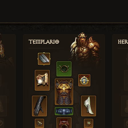
Templario
Her