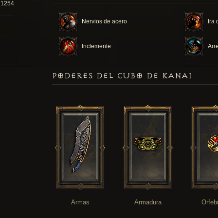
71254
Nervios de acero
Ira
Inclemente
Arr
PODERES DEL CUBO DE KANAI
Armas
Armadura
Orfeb