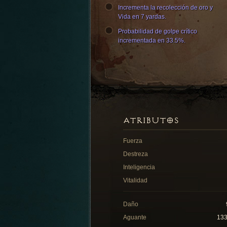
Incrementa la recolección de oro y
Vida en 7 yardas.
Probabilidad de golpe crítico
incrementada en 33.5%.
ATRIBUTOS
Fuerza
Destreza
Inteligencia
Vitalidad
Daño
Aguante
13