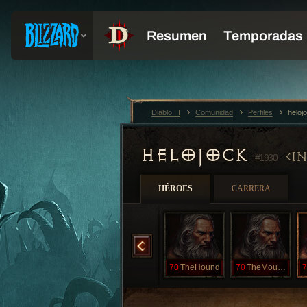
Diablo III
Comunidad
Perfiles
heloj
HELOJOCK
I
#1930
HÉROES
CARRERA
MistaCalvin
70
Reaper
70
Steppenwolf
70
TheHound
70
TheMountain
7