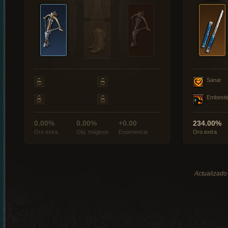
Sanar
Embesti
0.00%
0.00%
+0.00
234.00%
Oro extra
Obj. mágicos
Experiencia
Oro extra
Actualizado