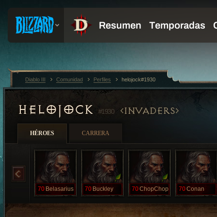
Diablo III
Comunidad
Perfiles
helojock#1930
HELOJOCK
INVADERS
#1930
HÉROES
CARRERA
70
Belasarius
70
Buckley
70
ChopChop
70
Conan