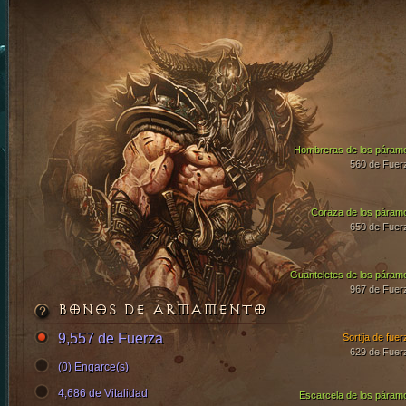
Hombreras de los páram
560 de Fuer
Coraza de los páram
650 de Fuer
Guanteletes de los páram
967 de Fuer
BONOS DE ARMAMENTO
9,557 de Fuerza
Sortija de fuer
629 de Fuer
(0) Engarce(s)
4,686 de Vitalidad
Escarcela de los páram