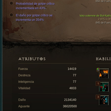
650 de Fuer
Probabilidad de golpe crítico
incrementada en 43%.
El daño por golpe crítico se
Voto solemne de Bul-Kath
2,975.1 D
incrementa un 354%
845 de Fuer
ATRIBUTOS
HABIL
Fuerza
14419
Destreza
77
Inteligencia
77
Vitalidad
4833
Daño
2134140
Aguante
36020500