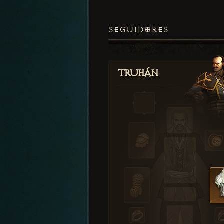
SEGUIDORES
Truhán