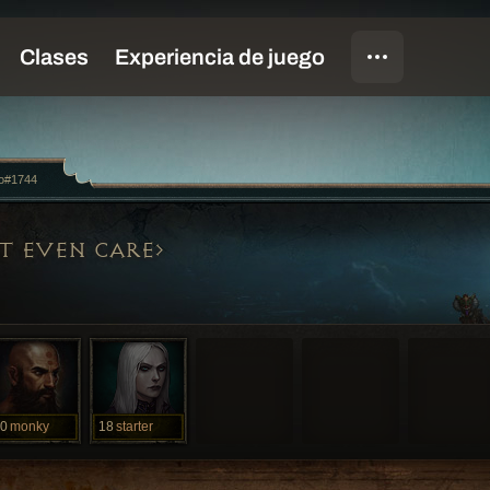
lo#1744
T EVEN CARE
0
monky
18
starter