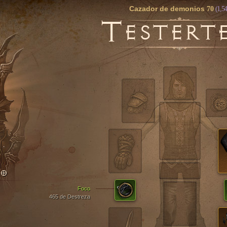
Cazador de demonios
70
(1,54
T
ESTERT
TO
Foco
465 de Destreza