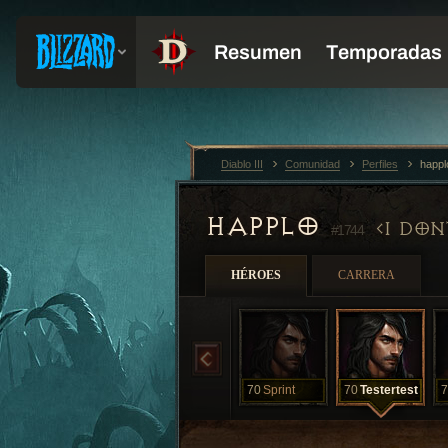
Diablo III
Comunidad
Perfiles
happ
HAPPLO
I DON
#1744
HÉROES
CARRERA
70
Sprint
70
Testertest
7