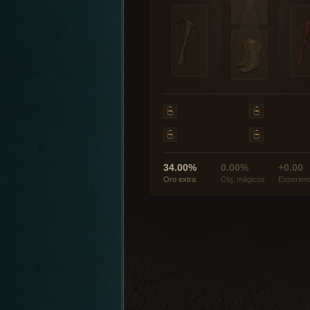
34.00%
0.00%
+0.00
Oro extra
Obj. mágicos
Experien