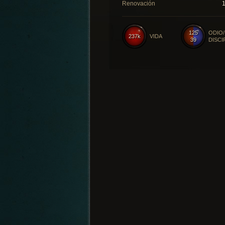
Renovación
125
ODIO/
237k
VIDA
39
DISCI