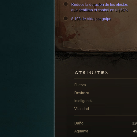
Reduce la duración de los efectos
que debilitan el control en un 63%
8,198 de Vida por golpe
ATRIBUTOS
Fuerza
Destreza
Inteligencia
Vitalidad
Daño
32
Aguante
4