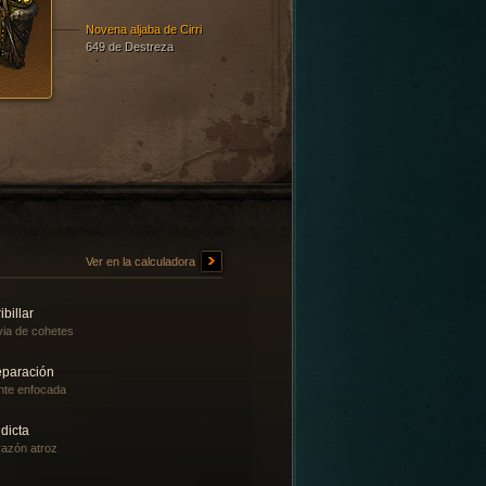
Novena aljaba de Cirri
649 de Destreza
Ver en la calculadora
ibillar
via de cohetes
eparación
te enfocada
dicta
azón atroz