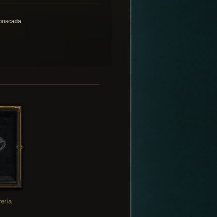
boscada
rería