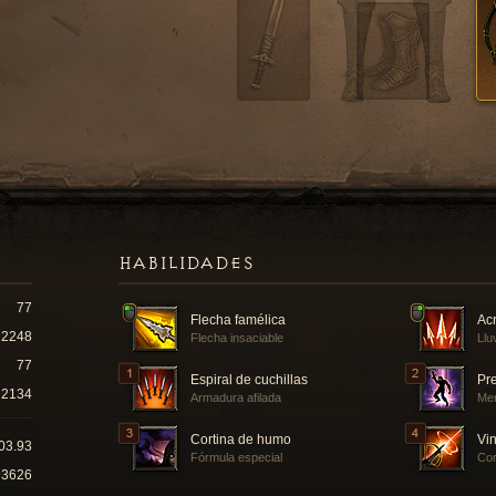
HABILIDADES
77
Flecha famélica
Acr
2248
Flecha insaciable
Llu
77
Espiral de cuchillas
Pr
2134
Armadura afilada
Men
Cortina de humo
Vin
03.93
Fórmula especial
Cor
93626