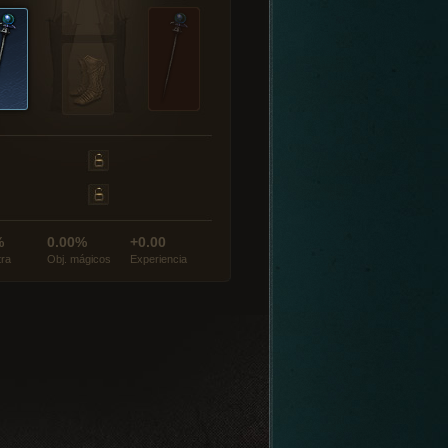
%
0.00%
+0.00
tra
Obj. mágicos
Experiencia