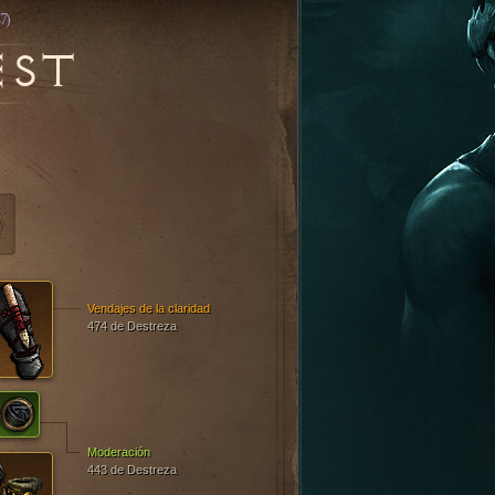
7)
EST
Vendajes de la claridad
474 de Destreza
Moderación
443 de Destreza