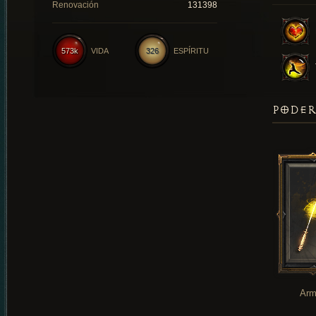
Renovación
131398
573k
VIDA
326
ESPÍRITU
PODER
Arm