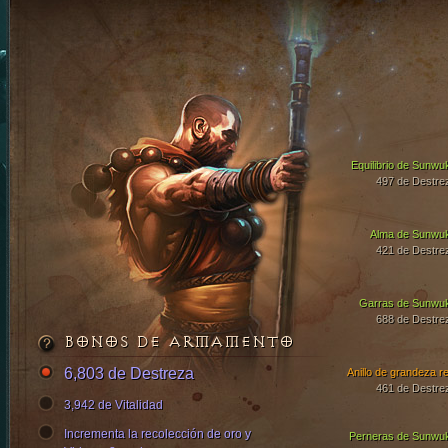
Equilibrio de Sunwu
497 de Destre
Alma de Sunwu
421 de Destre
Garras de Sunwu
688 de Destre
BONOS DE ARMAMENTO
6,803 de Destreza
Anillo de grandeza re
461 de Destre
3,942 de Vitalidad
Incrementa la recolección de oro y
Perneras de Sunwu