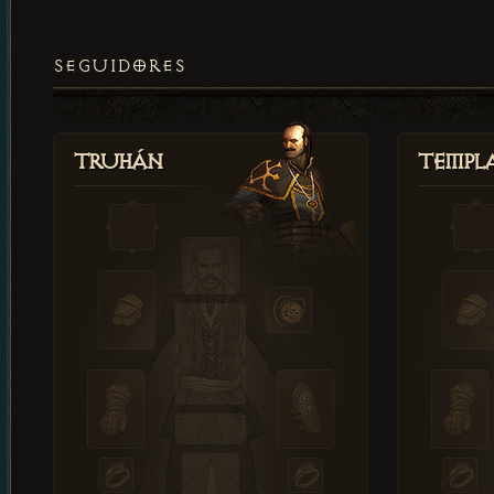
SEGUIDORES
Truhán
Templ