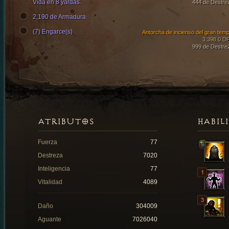
Vida en 8 yardas.
444 de Destre
2,190 de Armadura
(7) Engarce(s)
Antorcha de incienso del gran temp
3,398.0 D
999 de Destre
ATRIBUTOS
HABIL
Fuerza
77
Destreza
7020
Inteligencia
77
Vitalidad
4089
Daño
304009
Aguante
7026040