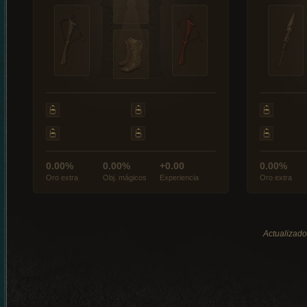
0.00%
0.00%
+0.00
0.00%
Oro extra
Obj. mágicos
Experiencia
Oro extra
Actualizado