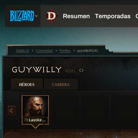
Diablo III
Comunidad
Perfiles
guywilly#1141
GUYWILLY
#1141
HÉROES
CARRERA
70
LastAirBendr