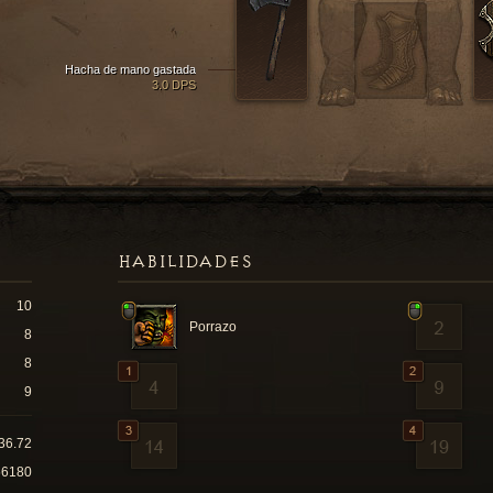
Hacha de mano gastada
3.0 DPS
HABILIDADES
10
Porrazo
8
8
9
36.72
56180