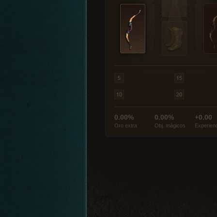
0.00%
0.00%
+0.00
Oro extra
Obj. mágicos
Experien