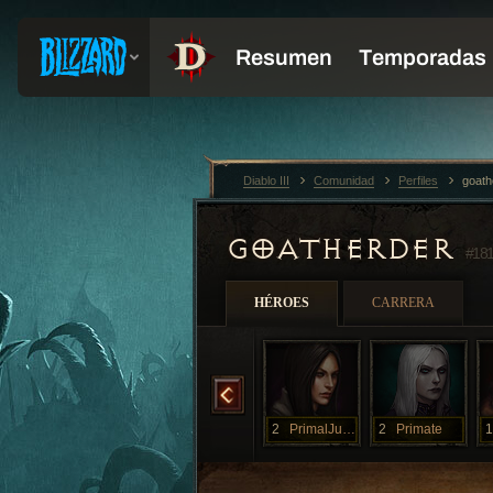
Diablo III
Comunidad
Perfiles
goath
GOATHERDER
#18
HÉROES
CARRERA
rTuck
2
MoarPrimals
2
MoorPrimals
2
PrimalJunkie
2
Primate
1