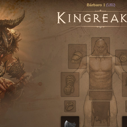
Bárbaro
1
(5,802)
K
INGREA