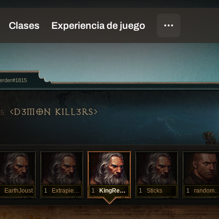
erder#1815
D3MON KILL3RS
15
EarthJoust
1
Extrapieces
1
KingReakor
1
Sticks
1
randomp