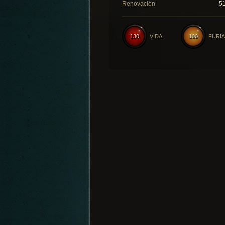
Renovación
5
130
VIDA
100
FURIA