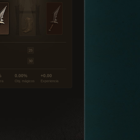
%
0.00%
+0.00
tra
Obj. mágicos
Experiencia