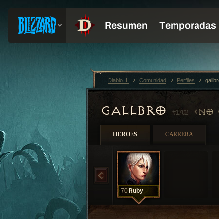
Diablo III
Comunidad
Perfiles
gallb
GALLBRO
NO 
#1702
HÉROES
CARRERA
70
Ruby