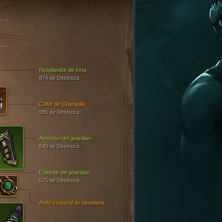
Resplandor de Inna
874 de Destreza
Collar de Charquilla
985 de Destreza
Aversión del guardián
640 de Destreza
Estuche del guardián
575 de Destreza
Anillo zodiacal de obsidiana