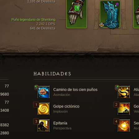
1,191 de Destreza
Puño legendario de Shenlong
2,242.1 DPS
641 de Destreza
HABILIDADES
77
Camino de los cien puños
Ali
9680
Asimilación
Ali
77
Golpe ciclónico
Go
3408
Implosión
Vel
Epifanía
Se
78382
Perspectiva
Asc
32880