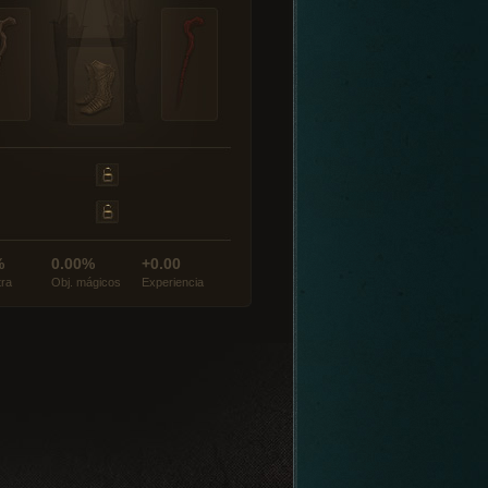
%
0.00%
+0.00
tra
Obj. mágicos
Experiencia