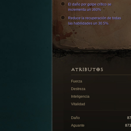
El daño por golpe crítico se
incrementa un 360%
Reduce la recuperación de todas
las habilidades un 30.5%.
ATRIBUTOS
Fuerza
Destreza
Inteligencia
Vitalidad
Daño
8
Aguante
87