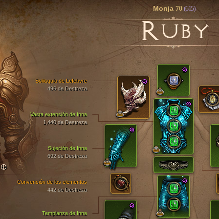
Monja
70
(615)
R
UBY
Soliloquio de Lefebvre
496 de Destreza
Vasta extensión de Inna
1,440 de Destreza
Sujeción de Inna
692 de Destreza
TO
Convención de los elementos
442 de Destreza
Templanza de Inna