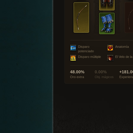
Disparo
Anatomía
potenciado
Disparo múltiple
El Velo de l
48.00%
0.00%
+181.0
Oro extra
Obj. mágicos
Experien