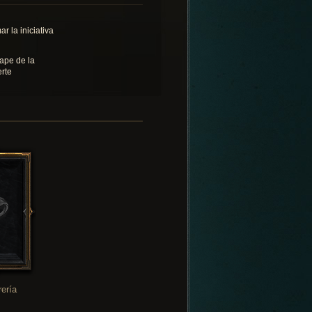
r la iniciativa
ape de la
rte
rería