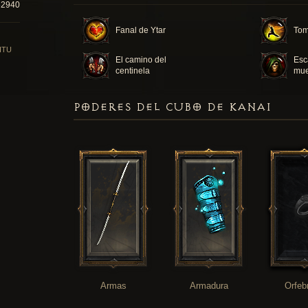
62940
Fanal de Ytar
Toma
ITU
El camino del
Esc
centinela
mue
PODERES DEL CUBO DE KANAI
Armas
Armadura
Orfeb