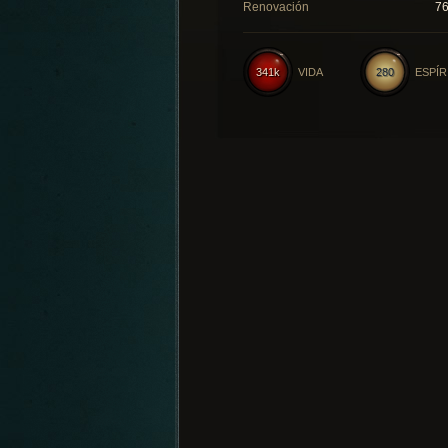
Renovación
7
341k
VIDA
280
ESPÍR