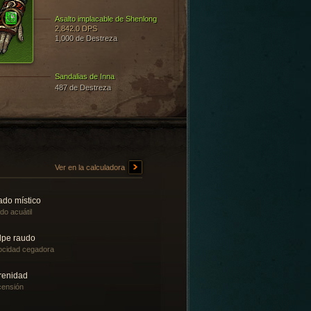
Asalto implacable de Shenlong
2,842.0 DPS
1,000 de Destreza
Sandalias de Inna
487 de Destreza
Ver en la calculadora
ado místico
ado acuátil
lpe raudo
ocidad cegadora
renidad
ensión