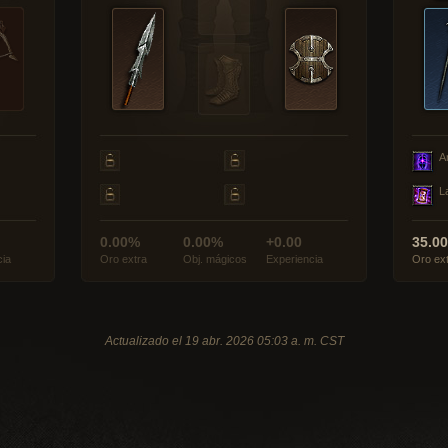
A
L
0.00%
0.00%
+0.00
35.0
cia
Oro extra
Obj. mágicos
Experiencia
Oro ex
Actualizado el 19 abr. 2026 05:03 a. m. CST