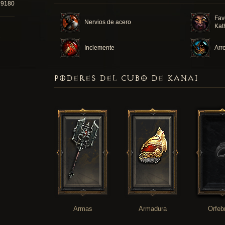
29180
Fav
Nervios de acero
Kat
Inclemente
Arr
PODERES DEL CUBO DE KANAI
Armas
Armadura
Orfeb