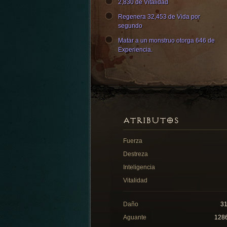
2,830 de Vitalidad
Regenera 32,453 de Vida por
segundo
Matar a un monstruo otorga 646 de
Experiencia.
ATRIBUTOS
Fuerza
Destreza
Inteligencia
Vitalidad
Daño
3
Aguante
128