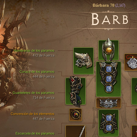
Bárbara
70
(2,147)
B
ARB
Hombreras de los páramos
472 de Fuerza
Coraza de los páramos
444 de Fuerza
Guanteletes de los páramos
714 de Fuerza
TO
Convención de los elementos
447 de Fuerza
Escarcela de los páramos