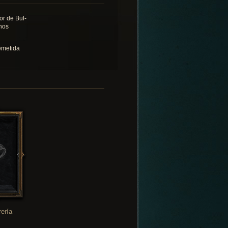
or de Bul-
hos
emetida
rería