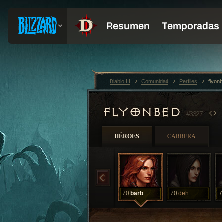
Diablo III
Comunidad
Perfiles
flyon
FLYONBED
#3327
HÉROES
CARRERA
70
barb
70
deh
7