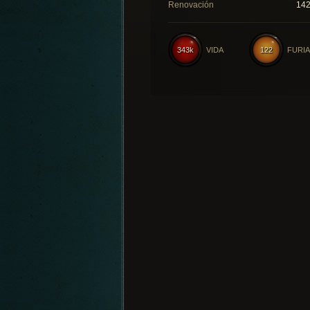
Renovación
14
343k
VIDA
122
FURIA