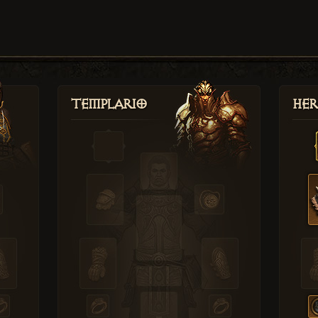
Templario
Her