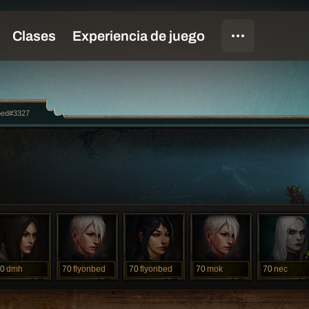
bed#3327
0
dmh
70
flyonbed
70
flyonbed
70
mok
70
nec