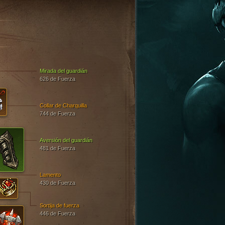
Mirada del guardián
626 de Fuerza
Collar de Charquilla
744 de Fuerza
Aversión del guardián
481 de Fuerza
Lamento
430 de Fuerza
Sortija de fuerza
446 de Fuerza