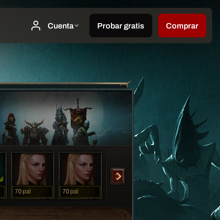
70
pal
70
pal
70
pal
70
rog
70
so