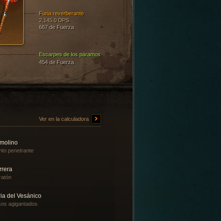
Furia reverberante
2,145.0 DPS
667 de Fuerza
Escarpes de los páramos
454 de Fuerza
Ver en la calculadora
molino
nto penetrante
rrera
ratón
ia del Vesánico
os agigantados