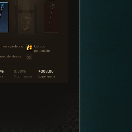
rmonía profética
Escudo
potenciado
apso del destino
0%
0.00%
+308.00
tra
Obj. mágicos
Experiencia