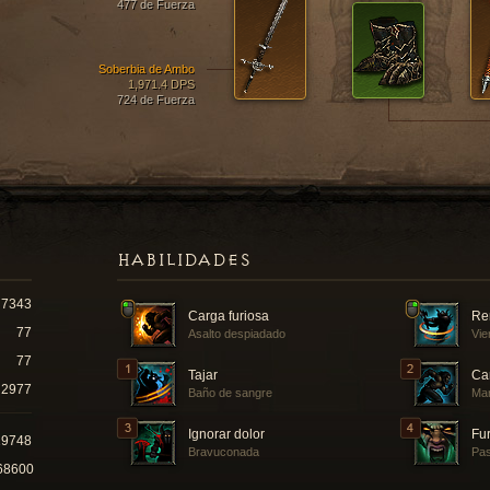
477 de Fuerza
Soberbia de Ambo
1,971.4 DPS
724 de Fuerza
HABILIDADES
7343
Carga furiosa
Re
77
Asalto despiadado
Vie
77
Tajar
Ca
2977
Baño de sangre
Ma
Ignorar dolor
Fur
19748
Bravuconada
Pas
68600