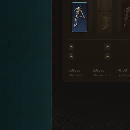
0.00%
0.00%
+0.00
Oro extra
Obj. mágicos
Experien