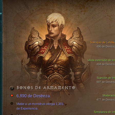
Soliloquio de Lefebv
490 de Destre
Vasta extensión de In
494 de Destre
Sujeción de In
997 de Destre
BONOS DE ARMAMENTO
6,890 de Destreza
Moderaci
477 de Destre
Matar a un monstruo otorga 1,301
de Experiencia.
Templanza de In