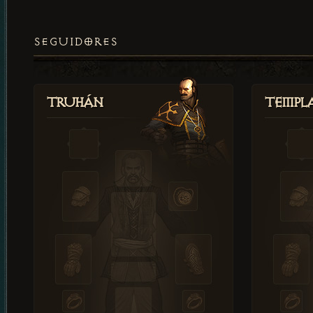
SEGUIDORES
Truhán
Templ