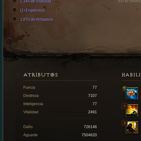
2,344 de Vitalidad
623 de Destre
(1) Engarce(s)
1,870 de Armadura
ATRIBUTOS
HABIL
Fuerza
77
Destreza
7107
Inteligencia
77
Vitalidad
2491
Daño
726146
Aguante
7504620