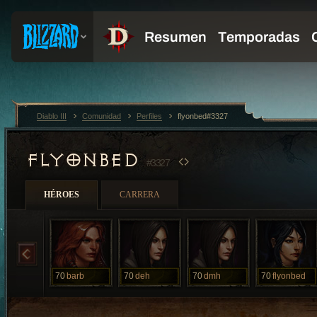
Diablo III
Comunidad
Perfiles
flyonbed#3327
FLYONBED
#3327
HÉROES
CARRERA
70
barb
70
deh
70
dmh
70
flyonbed