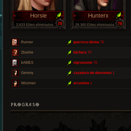
Horsie
Hunterx
70
70
3,833 Elites eliminados
28,360 Elites eliminados
Runner
guerrera-divina
70
Zbarbie
bárbara
70
bABIES
nigromante
70
Gemmy
cazadora-de-demonios
1
Wizzman
arcanista
1
PROGRESO