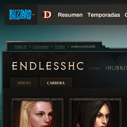
Diablo III
Comunidad
Perfiles
endlesshc#11898
ENDLESSHC
HUBRI
#11898
HÉROES
CARRERA