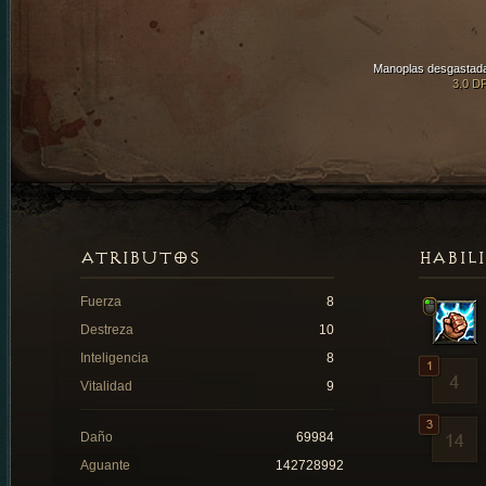
Manoplas desgastad
3.0 D
ATRIBUTOS
HABIL
Fuerza
8
Destreza
10
Inteligencia
8
Vitalidad
9
Daño
69984
Aguante
142728992