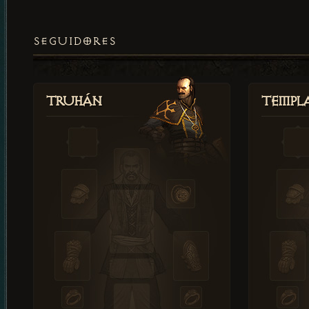
SEGUIDORES
Truhán
Templ