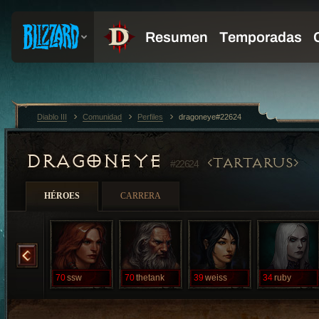
Diablo III
Comunidad
Perfiles
dragoneye#22624
DRAGONEYE
TARTARUS
#22624
HÉROES
CARRERA
maple
70
ssw
70
thetank
39
weiss
34
ruby