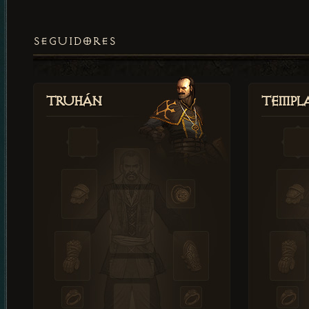
SEGUIDORES
Truhán
Templ