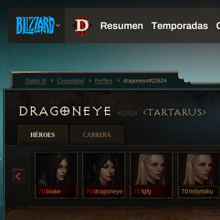
Diablo III
Comunidad
Perfiles
dragoneye#22624
DRAGONEYE
TARTARUS
#22624
HÉROES
CARRERA
70
blake
70
dragoneye
70
fgfg
70
holymiku