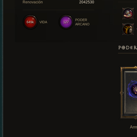
Renovación
2042530
PODER
649k
VIDA
127
ARCANO
PODER
Arm