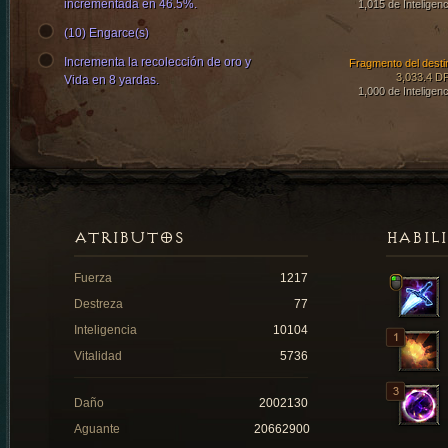
incrementada en 46.5%.
1,015 de Inteligenc
(10) Engarce(s)
Incrementa la recolección de oro y
Fragmento del desti
3,033.4 D
Vida en 8 yardas.
1,000 de Inteligenc
ATRIBUTOS
HABIL
Fuerza
1217
Destreza
77
Inteligencia
10104
Vitalidad
5736
Daño
2002130
Aguante
20662900