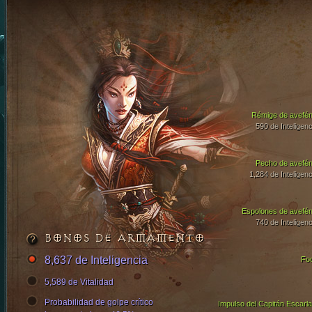
Rémige de avefén
590 de Inteligenc
Pecho de avefén
1,284 de Inteligenc
Espolones de avefén
740 de Inteligenc
BONOS DE ARMAMENTO
8,637 de Inteligencia
Fo
5,589 de Vitalidad
Probabilidad de golpe crítico
Impulso del Capitán Escarla