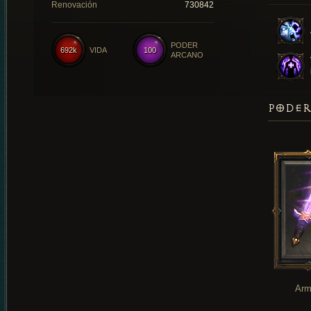
Renovación
730842
PODER
692k
VIDA
100
ARCANO
PODER
Arm