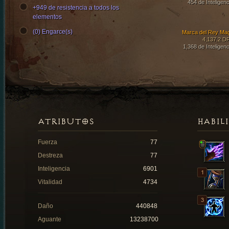
454 de Inteligenc
+949 de resistencia a todos los
elementos
(0) Engarce(s)
Marca del Rey Ma
4,137.2 D
1,368 de Inteligenc
ATRIBUTOS
HABIL
Fuerza
77
Destreza
77
Inteligencia
6901
Vitalidad
4734
Daño
440848
Aguante
13238700