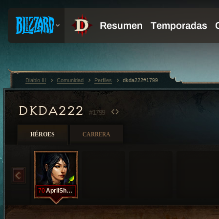
Diablo III
Comunidad
Perfiles
dkda222#1799
DKDA222
#1799
HÉROES
CARRERA
70
AprilShowers