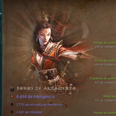
Rémige de avefén
448 de Inteligenc
Pecho de avefén
464 de Inteligenc
Espolones de avefén
627 de Inteligenc
BONOS DE ARMAMENTO
6,684 de Inteligencia
Moderaci
422 de Inteligenc
277% de oro extra de monstruos.
4,587 de Vitalidad
Plumón de avefén