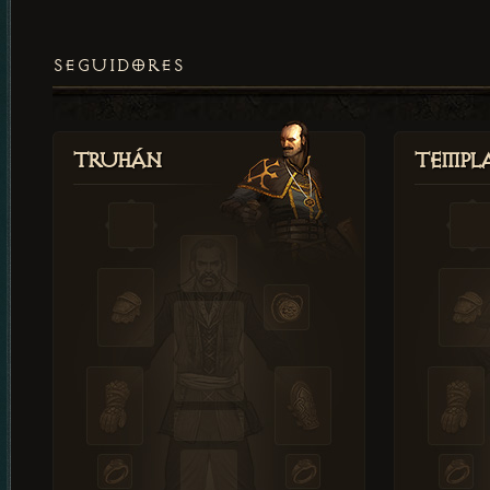
SEGUIDORES
Truhán
Templ