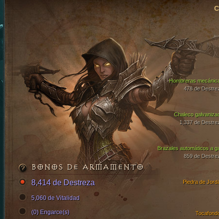
C
Hombreras mecánic
478 de Destre
Chaleco galvaniza
1,337 de Destre
Brazales automáticos a g
859 de Destre
BONOS DE ARMAMENTO
8,414 de Destreza
Piedra de Jord
5,060 de Vitalidad
(0) Engarce(s)
Tocafond