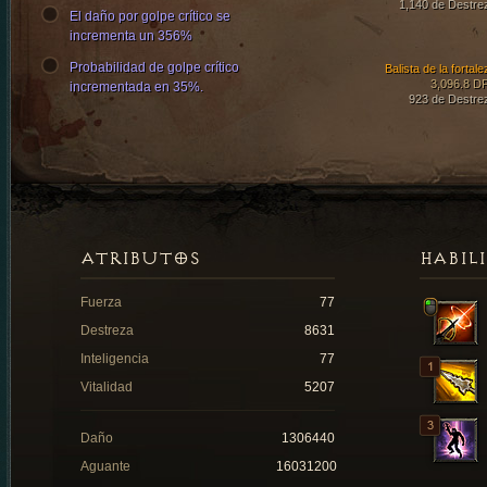
1,140 de Destre
El daño por golpe crítico se
incrementa un 356%
Probabilidad de golpe crítico
Balista de la fortal
3,096.8 D
incrementada en 35%.
923 de Destre
ATRIBUTOS
HABIL
Fuerza
77
Destreza
8631
Inteligencia
77
Vitalidad
5207
Daño
1306440
Aguante
16031200