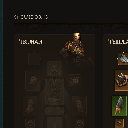
SEGUIDORES
Truhán
Templ