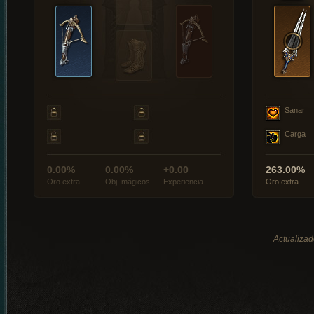
Sanar
Carga
0.00%
0.00%
+0.00
263.00%
Oro extra
Obj. mágicos
Experiencia
Oro extra
Actualizad