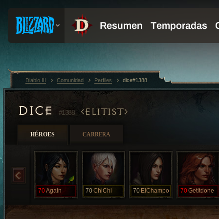
Diablo III
Comunidad
Perfiles
dice#1388
DICE
ELITIST
#1388
HÉROES
CARRERA
70
Again
70
ChiChi
70
ElChampo
70
Getitdone