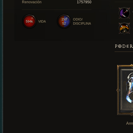
Renovación
1757950
150
ODIO/
594k
VIDA
52
DISCIPLINA
PODER
Arm