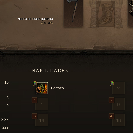
Hacha de mano gastada
3.0 DPS
HABILIDADES
10
Porrazo
8
8
9
3.38
229