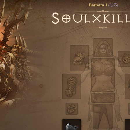
Bárbara
1
(3,175)
S
OULXKIL