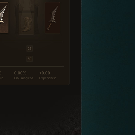
%
0.00%
+0.00
tra
Obj. mágicos
Experiencia