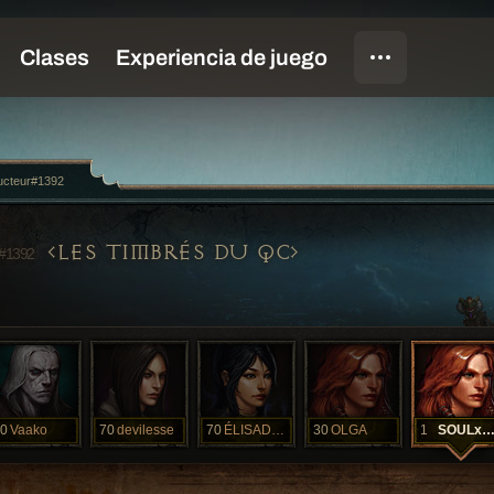
ucteur#1392
LES TIMBRÉS DU QC
#1392
0
Vaako
70
devilesse
70
ÉLISADORA
30
OLGA
1
SOULxKILLER