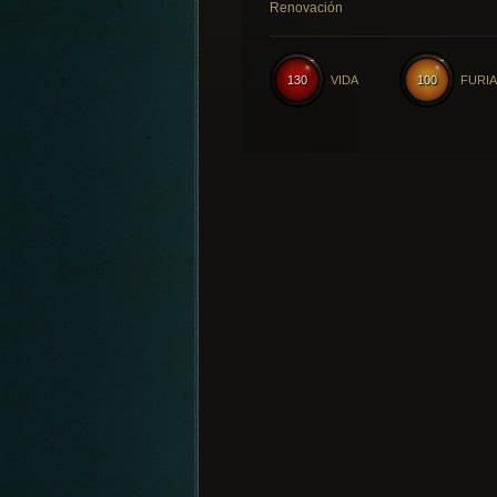
Renovación
130
VIDA
100
FURIA