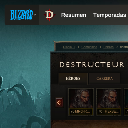
Diablo III
Comunidad
Perfiles
destr
DESTRUCTEUR
HÉROES
CARRERA
DRoSTRANGE
70
FURIOUSoKILL
70
Kahina
70
MRcFREEZE
70
THExBEAST
7