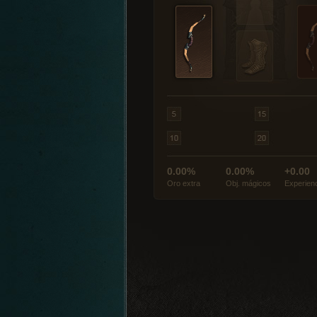
0.00%
0.00%
+0.00
Oro extra
Obj. mágicos
Experien