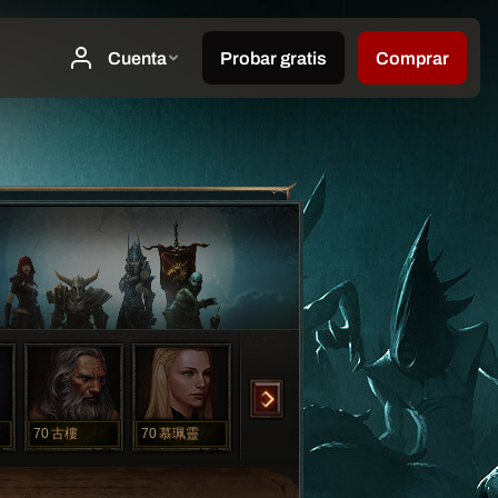
70
古樓
70
慕珮靈
53
紫靈