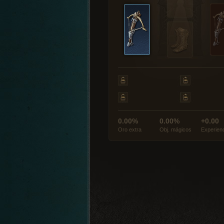
0.00%
0.00%
+0.00
Oro extra
Obj. mágicos
Experien