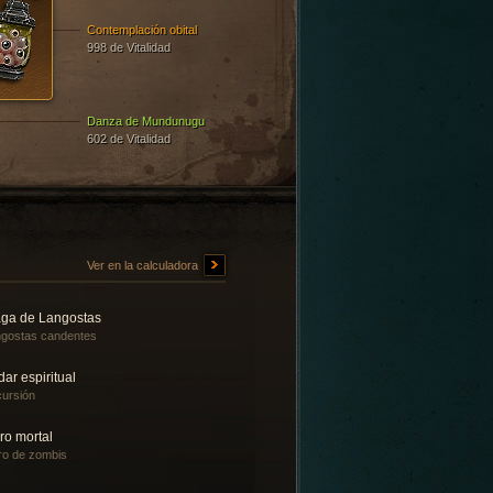
Contemplación obital
998 de Vitalidad
Danza de Mundunugu
602 de Vitalidad
Ver en la calculadora
aga de Langostas
gostas candentes
ar espiritual
ursión
ro mortal
o de zombis