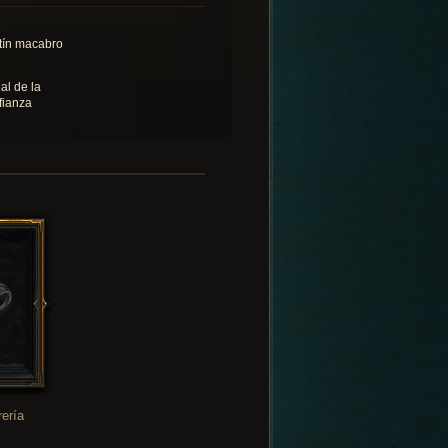
tín macabro
al de la
fianza
rería