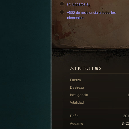
(7) Engarce(s)
+582 de resistencia a todos los
elementos
ATRIBUTOS
Fuerza
Destreza
Inteligencia
Vitalidad
Daño
20
Aguante
342