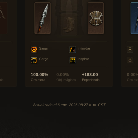
Sanar
Intimidar
Carga
Inspirar
100.00%
0.00%
+163.00
0.00
cia
Oro extra
Obj. mágicos
Experiencia
Oro ex
Actualizado el 6 ene. 2026 08:27 a. m. CST