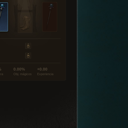
%
0.00%
+0.00
tra
Obj. mágicos
Experiencia