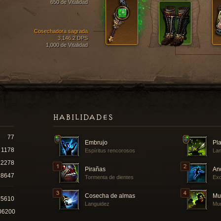
650 de Vitalidad
Cosechadora sagrada
3,146.2 DPS
1,000 de Vitalidad
HABILIDADES
77
Embrujo
Pl
1178
Espíritus rencorosos
Lan
12278
Pirañas
And
8647
Tormenta de dientes
Exc
Cosecha de almas
Mu
15610
Languidez
Mur
06200