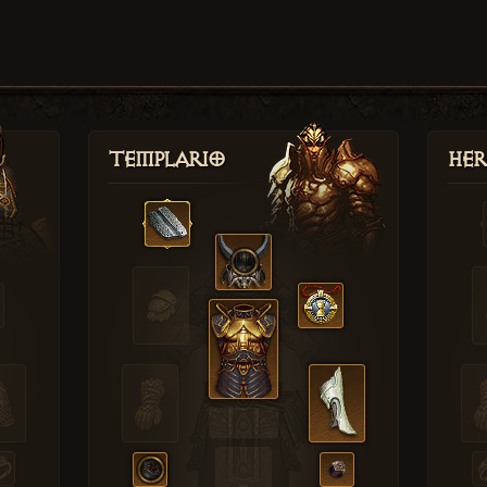
Templario
Her