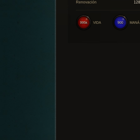
Renovación
12
995k
VIDA
900
MANÁ