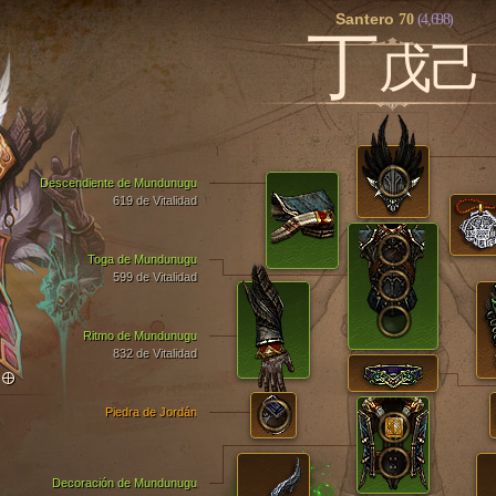
Santero
70
(4,698)
丁
戊己
Descendiente de Mundunugu
619 de Vitalidad
Toga de Mundunugu
599 de Vitalidad
Ritmo de Mundunugu
832 de Vitalidad
TO
Piedra de Jordán
Decoración de Mundunugu