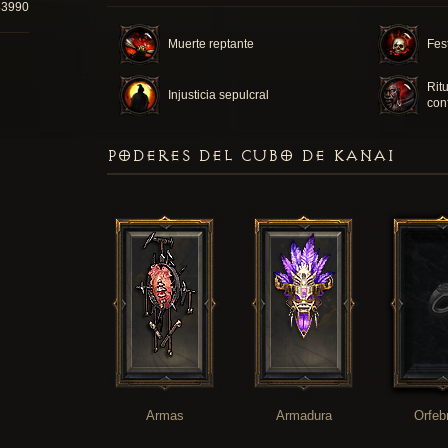
83990
Muerte reptante
Fes
Ritu
Injusticia sepulcral
con
PODERES DEL CUBO DE KANAI
Armas
Armadura
Orfeb