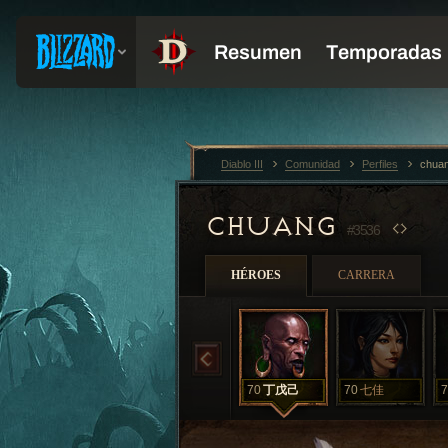
Diablo III
Comunidad
Perfiles
chua
CHUANG
#3536
HÉROES
CARRERA
70
丁戊己
70
七佳
7