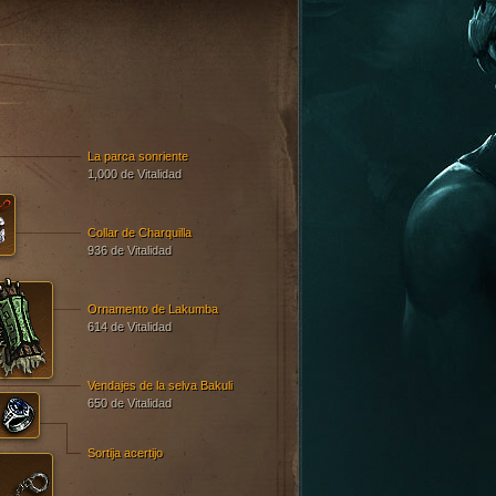
La parca sonriente
1,000 de Vitalidad
Collar de Charquilla
936 de Vitalidad
Ornamento de Lakumba
614 de Vitalidad
Vendajes de la selva Bakuli
650 de Vitalidad
Sortija acertijo