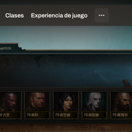
ng#3536
0
力里
70
南和
70
南宮婉
70
南龍喉
70
厲飛羽