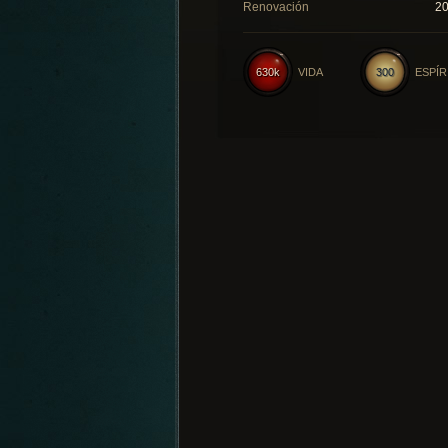
Renovación
2
630k
VIDA
300
ESPÍR