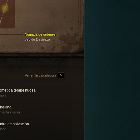
Nómada de órdenes
393 de Destreza
Ver en la calculadora
ometida tempestuosa
vión
bellino
menta interior
ntra de salvación
lidad