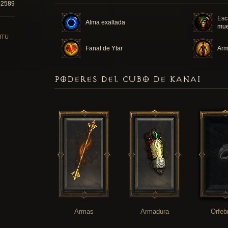
02589
Esc
Alma exaltada
mue
ITU
Fanal de Ytar
Arm
PODERES DEL CUBO DE KANAI
Armas
Armadura
Orfeb