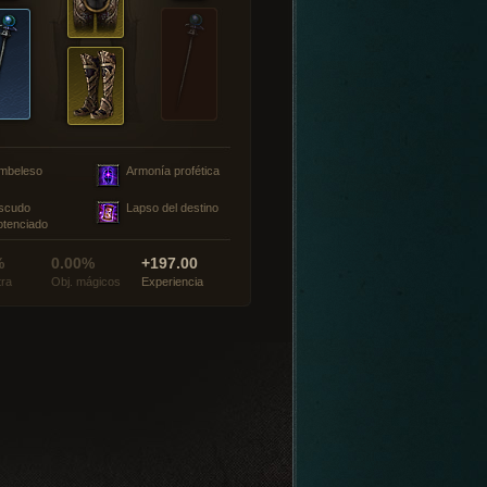
mbeleso
Armonía profética
scudo
Lapso del destino
otenciado
%
0.00%
+197.00
tra
Obj. mágicos
Experiencia