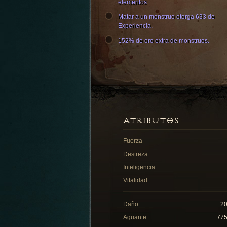
elementos
Matar a un monstruo otorga 633 de
Experiencia.
152% de oro extra de monstruos.
ATRIBUTOS
Fuerza
Destreza
Inteligencia
Vitalidad
Daño
2
Aguante
77