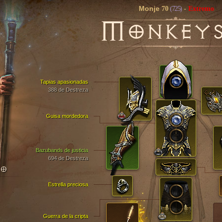
Monje
70
(725)
-
Extremo
M
ONKEY
Tapias apasionadas
388 de Destreza
Guisa mordedora
Bazubands de justicia
694 de Destreza
TO
Estrella preciosa
Guerra de la cripta