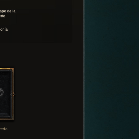
ape de la
rte
onía
rería