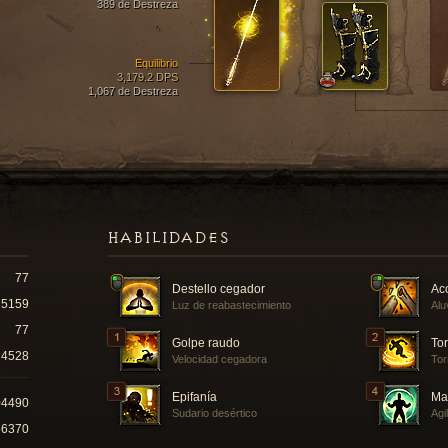
389 de Destreza
Equilibrio
3,179.2 DPS
1,067 de Destreza
HABILIDADES
77
Destello cegador
Ac
5159
Luz de reabastecimiento
Alu
77
Golpe raudo
Tor
4528
Velocidad cegadora
Tor
Epifanía
Ma
04490
Sudario desértico
Agi
56370