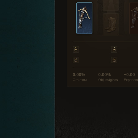
0.00%
0.00%
+0.00
Oro extra
Obj. mágicos
Experien