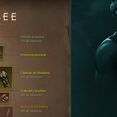
SEE
Decreto de justicia
743 de Destreza
Eminencia punzante
Cadenas de Obsidiana
393 de Destreza
Tralla del Carroñero
382 de Destreza
Alianza de Bul-Kathos
493 de Destreza