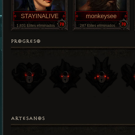
STAYINALIVE
monkeysee
70
70
1,831 Elites eliminados
287 Elites eliminados
PROGRESO
ARTESANOS