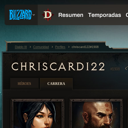
Diablo III
Comunidad
Perfiles
chriscard122#1908
CHRISCARD122
#1908
HÉROES
CARRERA