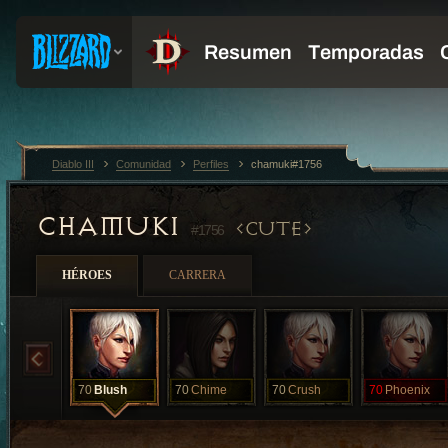
Diablo III
Comunidad
Perfiles
chamuki#1756
CHAMUKI
CUTE
#1756
HÉROES
CARRERA
70
Blush
70
Chime
70
Crush
70
Phoenix