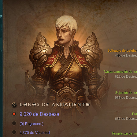
Soliloquio de Lefebv
448 de Destre
Vasta extensión de In
612 de Destre
Sujeción de In
983 de Destre
BONOS DE ARMAMENTO
9,020 de Destreza
Fo
637 de Destre
(0) Engarce(s)
4,370 de Vitalidad
Templanza de In