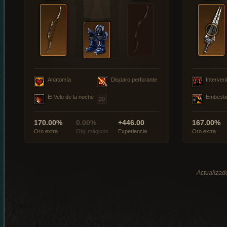
Anatomía
Disparo perforante
Interveni
El Velo de la noche
Embesti
170.00%
0.00%
+446.00
167.00%
Oro extra
Obj. mágicos
Experiencia
Oro extra
Actualizad