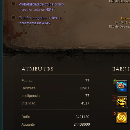
645 de Destre
Probabilidad de golpe crítico
incrementada en 42%.
El daño por golpe crítico se
In-ge
3,010.0 D
incrementa un 434%
828 de Destre
ATRIBUTOS
HABIL
Fuerza
77
Destreza
12987
Inteligencia
77
Vitalidad
4517
Daño
2421120
Aguante
24408600