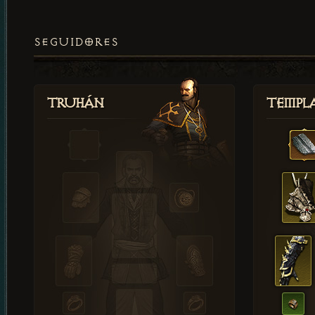
SEGUIDORES
Truhán
Templ