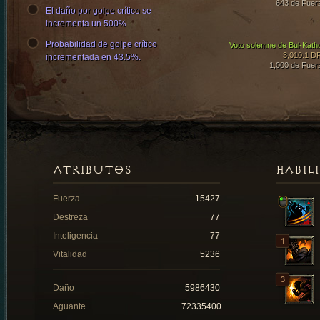
643 de Fuer
El daño por golpe crítico se
incrementa un 500%
Probabilidad de golpe crítico
Voto solemne de Bul-Kath
3,010.1 D
incrementada en 43.5%.
1,000 de Fuer
ATRIBUTOS
HABIL
Fuerza
15427
Destreza
77
Inteligencia
77
Vitalidad
5236
Daño
5986430
Aguante
72335400