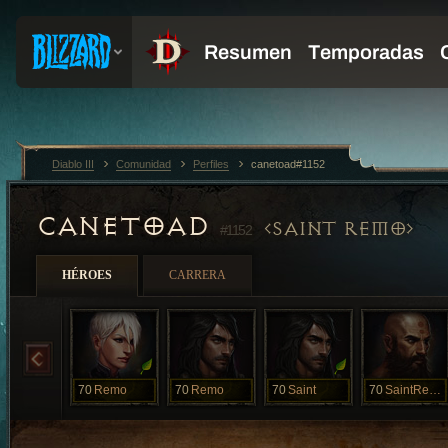
Diablo III
Comunidad
Perfiles
canetoad#1152
CANETOAD
SAINT REMO
#1152
HÉROES
CARRERA
70
Remo
70
Remo
70
Saint
70
SaintRemo