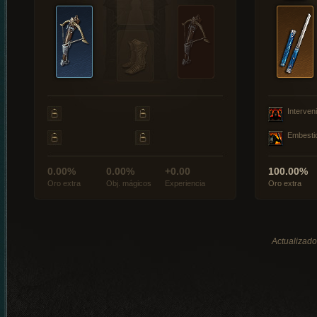
Interveni
Embesti
0.00%
0.00%
+0.00
100.00%
Oro extra
Obj. mágicos
Experiencia
Oro extra
Actualizado