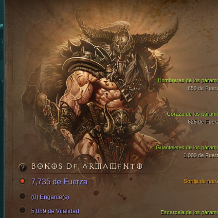
Hombreras de los páram
650 de Fuer
Coraza de los páram
625 de Fuer
Guanteletes de los páram
1,000 de Fuer
BONOS DE ARMAMENTO
7,735 de Fuerza
Sortija de fuer
(0) Engarce(s)
5,089 de Vitalidad
Escarcela de los páram