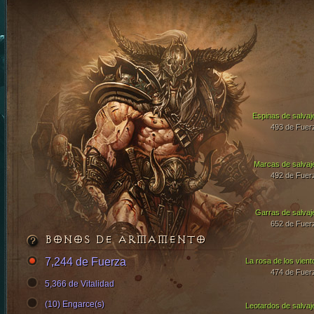
Espinas de salvaj
493 de Fuer
Marcas de salvaj
492 de Fuer
Garras de salvaj
652 de Fuer
BONOS DE ARMAMENTO
7,244 de Fuerza
La rosa de los vient
474 de Fuer
5,366 de Vitalidad
(10) Engarce(s)
Leotardos de salvaj