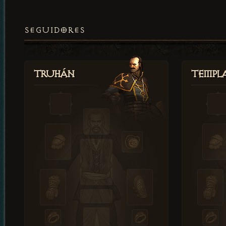
SEGUIDORES
Truhán
Templ