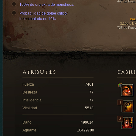
447 de Fuer
100% de oro extra de monstruos.
Probabilidad de golpe crítico
incrementada en 19%.
Iraz
2,166.5 D
725 de Fuer
ATRIBUTOS
HABIL
Fuerza
7461
Destreza
77
Inteligencia
77
Vitalidad
5513
Daño
499614
Aguante
10429700