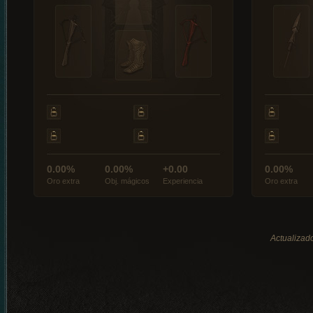
0.00%
0.00%
+0.00
0.00%
Oro extra
Obj. mágicos
Experiencia
Oro extra
Actualizado