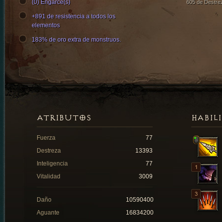
(0) Engarce(s)
605 de Destre
+891 de resistencia a todos los
elementos
183% de oro extra de monstruos.
ATRIBUTOS
HABIL
Fuerza
77
Destreza
13393
Inteligencia
77
Vitalidad
3009
Daño
10590400
Aguante
16834200