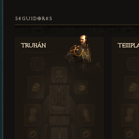
SEGUIDORES
Truhán
Templ