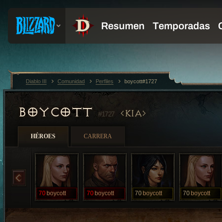
Diablo III
Comunidad
Perfiles
boycott#1727
BOYCOTT
KIA
#1727
HÉROES
CARRERA
70
boycott
70
boycott
70
boycott
70
boycott