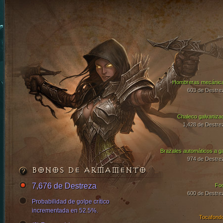
Hombreras mecánic
603 de Destre
Chaleco galvaniza
1,428 de Destre
Brazales automáticos a g
974 de Destre
BONOS DE ARMAMENTO
7,676 de Destreza
Fo
600 de Destre
Probabilidad de golpe crítico
incrementada en 52.5%.
Tocafond