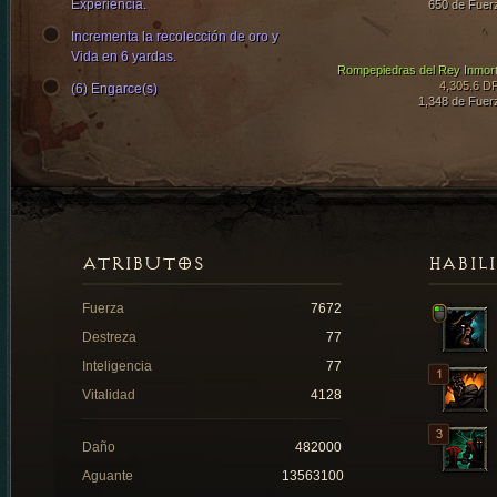
Experiencia.
650 de Fuer
Incrementa la recolección de oro y
Vida en 6 yardas.
Rompepiedras del Rey Inmort
4,305.6 D
(6) Engarce(s)
1,348 de Fuer
ATRIBUTOS
HABIL
Fuerza
7672
Destreza
77
Inteligencia
77
Vitalidad
4128
Daño
482000
Aguante
13563100