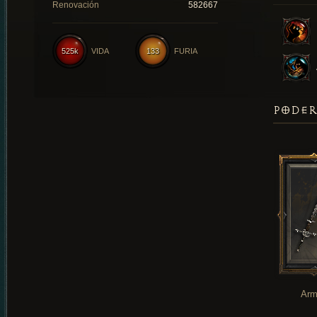
Renovación
582667
525k
VIDA
133
FURIA
PODER
Arm