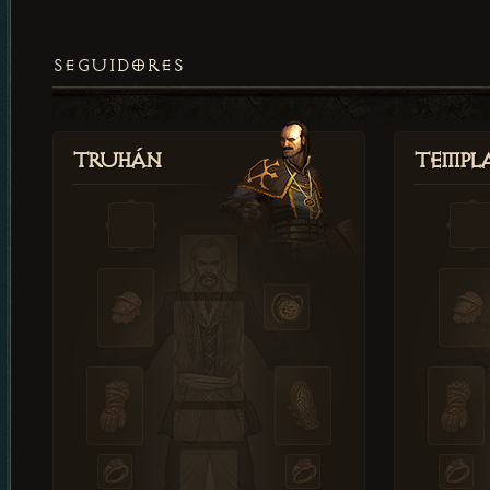
SEGUIDORES
Truhán
Templ