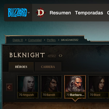
Diablo III
Comunidad
Perfiles
blKniGht#2582
BLKNIGHT
#2582
HÉROES
CARRERA
70
Anguish
70
Bandit
70
Barbarosa
70
Blast