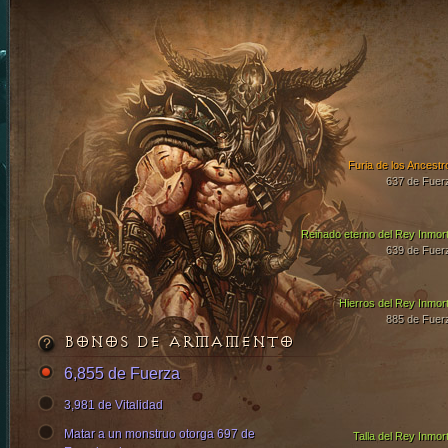
Furia de los Ancestr
637 de Fuer
Reinado eterno del Rey Inmort
639 de Fuer
Hierros del Rey Inmort
885 de Fuer
BONOS DE ARMAMENTO
6,855 de Fuerza
3,981 de Vitalidad
Matar a un monstruo otorga 697 de
Talla del Rey Inmort