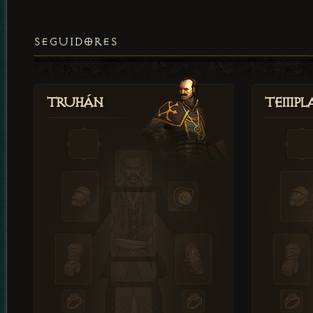
SEGUIDORES
Truhán
Templ