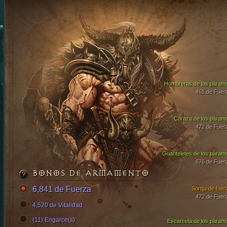
Hombreras de los páram
461 de Fuer
Coraza de los páram
472 de Fuer
Guanteletes de los páram
676 de Fuer
BONOS DE ARMAMENTO
6,841 de Fuerza
Sortija de fuer
472 de Fuer
4,520 de Vitalidad
(11) Engarce(s)
Escarcela de los páram