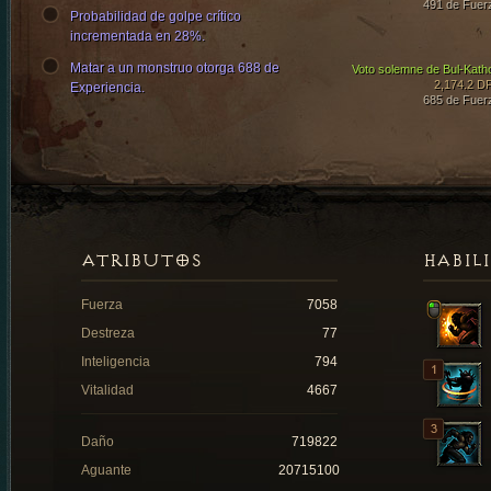
491 de Fuer
Probabilidad de golpe crítico
incrementada en 28%.
Matar a un monstruo otorga 688 de
Voto solemne de Bul-Kath
2,174.2 D
Experiencia.
685 de Fuer
ATRIBUTOS
HABIL
Fuerza
7058
Destreza
77
Inteligencia
794
Vitalidad
4667
Daño
719822
Aguante
20715100