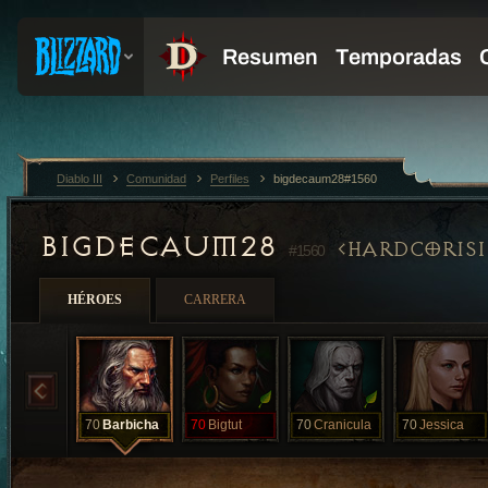
Diablo III
Comunidad
Perfiles
bigdecaum28#1560
BIGDECAUM28
HARDCORIS
#1560
HÉROES
CARRERA
70
Barbicha
70
Bigtut
70
Cranicula
70
Jessica