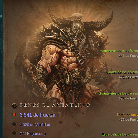
Hombreras de los páram
461 de Fuer
Coraza de los páram
472 de Fuer
Guanteletes de los páram
676 de Fuer
BONOS DE ARMAMENTO
6,841 de Fuerza
Sortija de fuer
472 de Fuer
4,520 de Vitalidad
(11) Engarce(s)
Escarcela de los páram