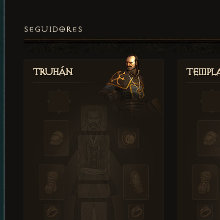
SEGUIDORES
Truhán
Templ