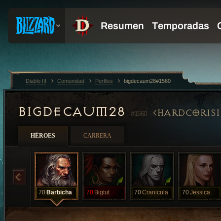
Diablo III
Comunidad
Perfiles
bigdecaum28#1560
BIGDECAUM28
HARDCORIS
#1560
HÉROES
CARRERA
70
Barbicha
70
Bigtut
70
Cranicula
70
Jessica