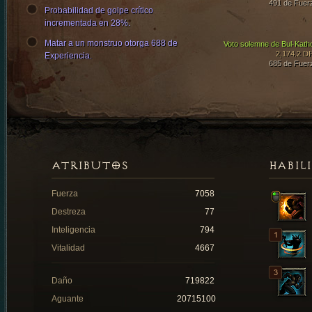
491 de Fuer
Probabilidad de golpe crítico
incrementada en 28%.
Matar a un monstruo otorga 688 de
Voto solemne de Bul-Kath
2,174.2 D
Experiencia.
685 de Fuer
ATRIBUTOS
HABIL
Fuerza
7058
Destreza
77
Inteligencia
794
Vitalidad
4667
Daño
719822
Aguante
20715100