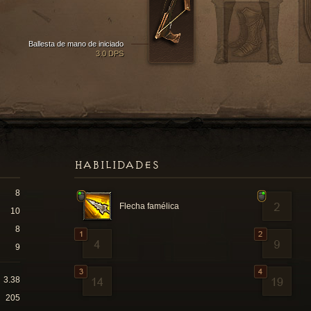
Ballesta de mano de iniciado
3.0 DPS
HABILIDADES
8
Flecha famélica
10
8
9
3.38
205