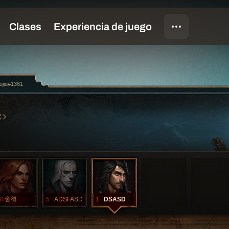
ojiu#1361
0
舍得
5
ADSFASD
1
DSASD