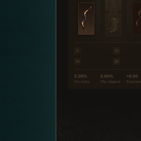
0.00%
0.00%
+0.00
Oro extra
Obj. mágicos
Experien