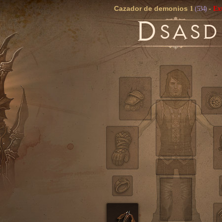
Cazador de demonios
1
(534)
-
Ex
D
SASD