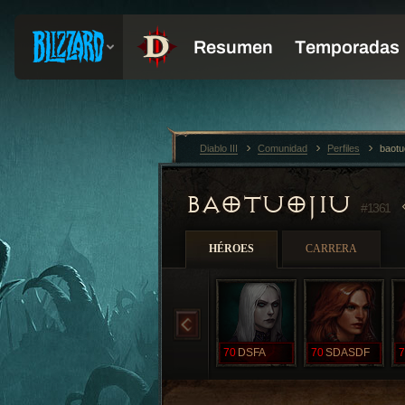
Diablo III
Comunidad
Perfiles
baotu
BAOTUOJIU
#1361
HÉROES
CARRERA
70
DSFA
70
SDASDF
7