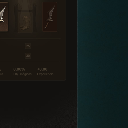
%
0.00%
+0.00
tra
Obj. mágicos
Experiencia