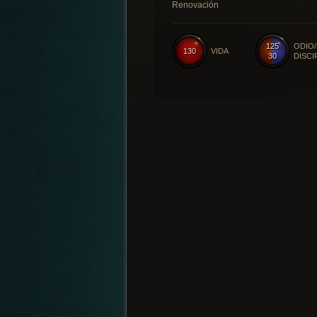
Renovación
125
ODIO/
130
VIDA
30
DISCI