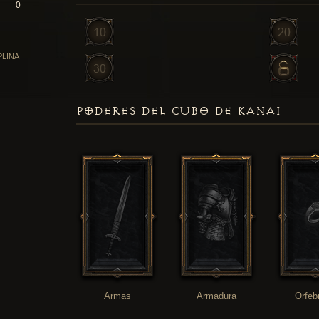
0
PLINA
PODERES DEL CUBO DE KANAI
Armas
Armadura
Orfeb