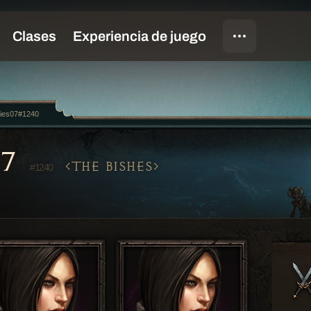
ies07#1240
07
THE BISHES
#1240