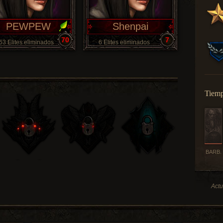
PEWPEW
Shenpai
70
7
63 Elites eliminados
6 Elites eliminados
Tiemp
BARB.
Actu