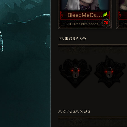
BleedMeDaddy
70
170 Elites eliminados
9,5
PROGRESO
ARTESANOS