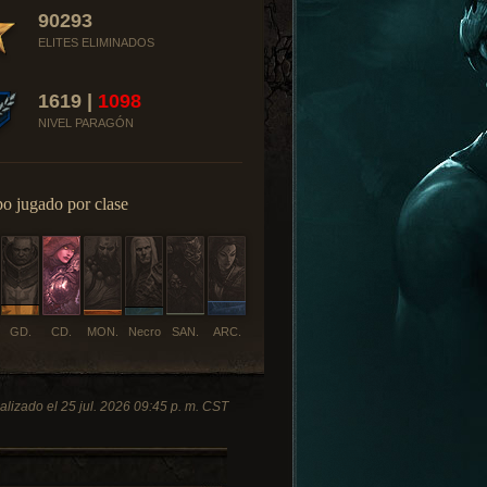
90293
ELITES ELIMINADOS
1619 |
1098
NIVEL PARAGÓN
o jugado por clase
GD.
CD.
MON.
Necro
SAN.
ARC.
alizado el 25 jul. 2026 09:45 p. m. CST