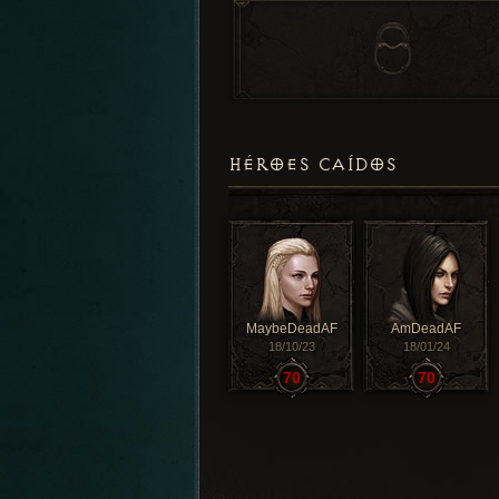
HÉROES CAÍDOS
MaybeDeadAF
AmDeadAF
18/10/23
18/01/24
70
70